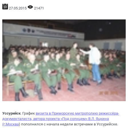
27.05.2015
21471
Уссурийск
. График
визита в Приморскую митрополию режиссёра-
документалиста, автора проекта «Под солнцем» В.Л. Яцкина
(г.Москва
) пополнился с начала недели встречами в Уссурийске.