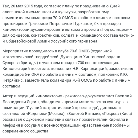
Так, 26 мая 2015 года, согласно плану по празднованию Дней
славянской письменности и культуры, разработанному
заместителем командира 70-й ОМСБ по работе с личным составом
протоиереем Григорием Петровичем Цурканом, был проведен
кинолекторий духовно-просветительского проекта «Под солнцем» –
для офицеров, контрактников, солдат и командного состава части 5-
й Общевойсковой Армии Уссурийского гарнизона.
Мероприятие проводилось в клубе 70-й ОМСБ (отдельной
мотострелковой гвардейской Духовщино-Хинганской ордена
Суворова бригады) с участием порядка 700 военнослужащих.
Кинолекторий посетили: полковник Н.В. Карнажицкий, заместитель
командира 5-й ОКА по работе с личным составом; полковник К.Ю.
Петряйкис, заместитель командира 70-й ОМСБ по работе с личным
составом.
Автор и ведущий кинолектория - режиссер-документалист Василий
Леонидович Яцкин, обладатель премии министерства культуры в
номинации "Лучший патриотический проект года", дипломант
фестивалей «Радонеж» (Москва), «Золотой Витязь», «Покров» (Киев) -
рассказал о духовном наследии святых просветителей Кирилла и
Мефодия и обсудил с военнослужащими нравственные проблемы
современного общества.