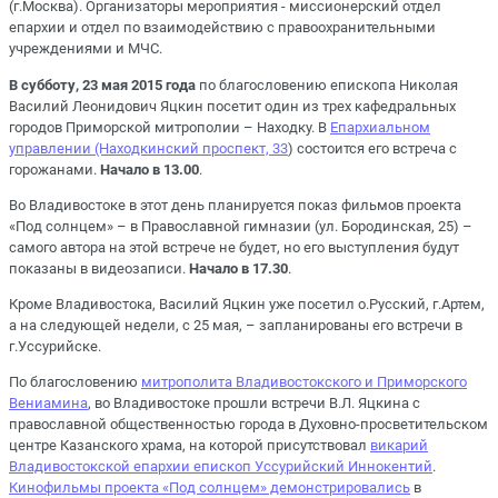
(г.Москва). Организаторы мероприятия - миссионерский отдел
епархии и отдел по взаимодействию с правоохранительными
учреждениями и МЧС.
В субботу, 23 мая 2015 года
по благословению епископа Николая
Василий Леонидович Яцкин посетит один из трех кафедральных
городов Приморской митрополии – Находку. В
Епархиальном
управлении (Находкинский проспект, 33
) состоится его встреча с
горожанами.
Начало в 13.00
.
Во Владивостоке в этот день планируется показ фильмов проекта
«Под солнцем» – в Православной гимназии (ул. Бородинская, 25) –
самого автора на этой встрече не будет, но его выступления будут
показаны в видеозаписи.
Начало в 17.30
.
Кроме Владивостока, Василий Яцкин уже посетил о.Русский, г.Артем,
а на следующей недели, с 25 мая, – запланированы его встречи в
г.Уссурийске.
По благословению
митрополита Владивостокского и Приморского
Вениамина
, во Владивостоке прошли встречи В.Л. Яцкина с
православной общественностью города в Духовно-просветительском
центре Казанского храма, на которой присутствовал
викарий
Владивостокской епархии епископ Уссурийский Иннокентий
.
Кинофильмы проекта «Под солнцем» демонстрировались
в