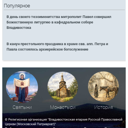
Популярное
В день своего тезоименитства митрополит Павел совершил
Божественную литургию в кафедральном соборе
Владивостока
В канун престольного праздника в храме свв. апп. Петра и
Павла состоялось архиерейское богослужение
Святыни
Монастыри
История
© Религиозная организация "Владивостокская епархия Русской Православной
Церкви (Московский Патриархат)"