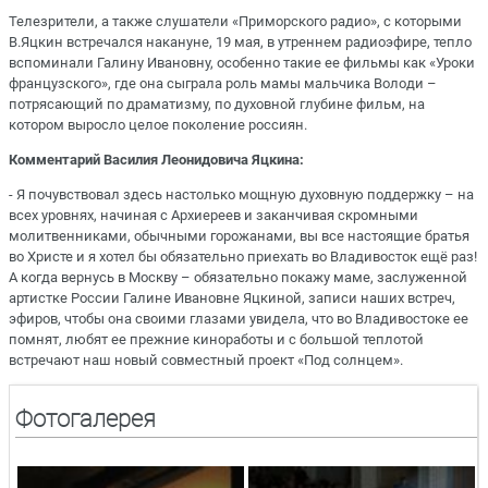
Телезрители, а также слушатели «Приморского радио», с которыми
В.Яцкин встречался накануне, 19 мая, в утреннем радиоэфире, тепло
вспоминали Галину Ивановну, особенно такие ее фильмы как «Уроки
французского», где она сыграла роль мамы мальчика Володи –
потрясающий по драматизму, по духовной глубине фильм, на
котором выросло целое поколение россиян.
Комментарий Василия Леонидовича Яцкина:
- Я почувствовал здесь настолько мощную духовную поддержку – на
всех уровнях, начиная с Архиереев и заканчивая скромными
молитвенниками, обычными горожанами, вы все настоящие братья
во Христе и я хотел бы обязательно приехать во Владивосток ещё раз!
А когда вернусь в Москву – обязательно покажу маме, заслуженной
артистке России Галине Ивановне Яцкиной, записи наших встреч,
эфиров, чтобы она своими глазами увидела, что во Владивостоке ее
помнят, любят ее прежние киноработы и с большой теплотой
встречают наш новый совместный проект «Под солнцем».
Фотогалерея