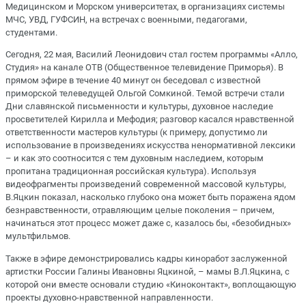
Медицинском и Морском университетах, в организациях системы
МЧС, УВД, ГУФСИН, на встречах с военными, педагогами,
студентами.
Сегодня, 22 мая, Василий Леонидович стал гостем программы «Алло,
Студия» на канале ОТВ (Общественное телевидение Приморья). В
прямом эфире в течение 40 минут он беседовал с известной
приморской телеведущей Ольгой Сомкиной. Темой встречи стали
Дни славянской письменности и культуры, духовное наследие
просветителей Кирилла и Мефодия; разговор касался нравственной
ответственности мастеров культуры (к примеру, допустимо ли
использование в произведениях искусства ненормативной лексики
– и как это соотносится с тем духовным наследием, которым
пропитана традиционная российская культура). Используя
видеофрагменты произведений современной массовой культуры,
В.Яцкин показал, насколько глубоко она может быть поражена ядом
безнравственности, отравляющим целые поколения – причем,
начинаться этот процесс может даже с, казалось бы, «безобидных»
мультфильмов.
Также в эфире демонстрировались кадры киноработ заслуженной
артистки России Галины Ивановны Яцкиной, – мамы В.Л.Яцкина, с
которой они вместе основали студию «Киноконтакт», воплощающую
проекты духовно-нравственной направленности.