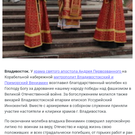
Владивосток.
У
храма святого апостола Андрея Первозванного
на
Корабельной набережной
митрополит Владивостокский и
Приморский Вениамин
возглавил благодарственный молебен ко
Господу Богу за дарование нашему народу победы над фашизмом в
Великой Отечественной войне. За богослужением молился также
викарий Владивостокской епархии епископ Уссурийский
Иннокентий. Вместе с архиереями в соборном служении приняли
участие настоятели и клирики храмов г. Владивостока.
По окончании молебна владыка Вениамин совершил заупокойную
литию по воинам за веру, Отечество и народ жизнь свою
положивших и всех страдальчески погибших, от горьких работ и ран