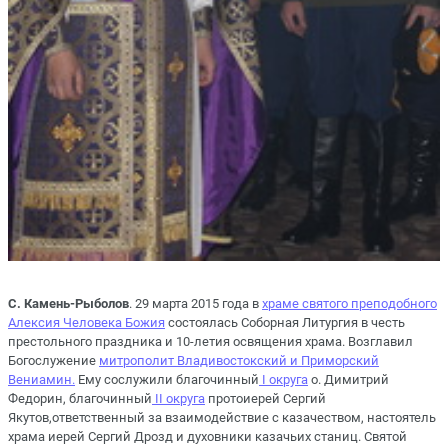
С. Камень-Рыболов
. 29 марта 2015 года в
храме святого преподобного
Алексия Человека Божия
состоялась Соборная Литургия в честь
престольного праздника и 10-летия освящения храма. Возглавил
Богослужение
митрополит Владивостокский и Приморский
Вениамин.
Ему сослужили благочинный
I округа
о. Димитрий
Федорин, благочинный
II округа
протоиерей Сергий
Якутов,ответственный за взаимодействие с казачеством, настоятель
храма иерей Сергий Дрозд и духовники казачьих станиц. Святой