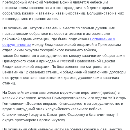
преподобный Алексий Человек Божий является небесным
покровителем казачества и в этот праздничный день в храме
собрались казаки и атаманы казачьих станиц. Большинство из них
исповедались и причастились.
По окончании Литургии атаманы вместе со своими духовными
наставниками собрались на совет атаманов в актовом зале
районной администрации, где были подписаны
Соглашение о
сотрудничестве
между Владивостокской епархией и Приморским
отдельским округом Уссурийского казачьего войска,
также Соглашения о сотрудничестве между казачьими обществами
Приморского края и ириходами Русской Православной Церкви
Владивостокской епархии. По благословению митрополита
Вениамина 12 казачьих станиц и объединений заключили договоры
о сотрудничестве с настоятелями храмов, духовниками казачьих
станиц.
На Совете Атаманов состоялась церемония верстания (приёма) в
казаки 2-х человек. Атаман Приморского казачьего отдела УКВ Игорь
Геннадьевич Доценко выразил благодарность за сотрудничество и
вручил нагрудный знак Уссурийского казачьего войска
благочинному I округа о. Димитрию Федорину и благочинному II
округа протоиерею Сергию Якутову.
По окончании официальной части за обедом казаки и священство