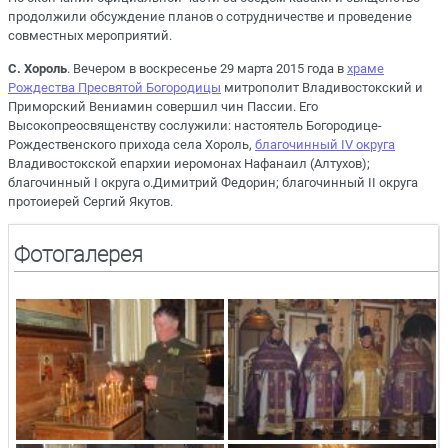
продолжили обсуждение планов о сотрудничестве и проведение
совместных мероприятий.
С. Хороль
. Вечером в воскресенье 29 марта 2015 года в
храме
Рождества Пресвятой Богородицы
митрополит Владивостокский и
Приморский Вениамин совершил чин Пассии. Его
Высокопреосвященству сослужили: настоятель Богородице-
Рождественского прихода села Хороль,
благочинный IV округа
Владивостокской епархии иеромонах Нафанаил (Алтухов);
благочинный I округа о.Димитрий Федорин; благочинный II округа
протоиерей Сергий Якутов.
Фотогалерея