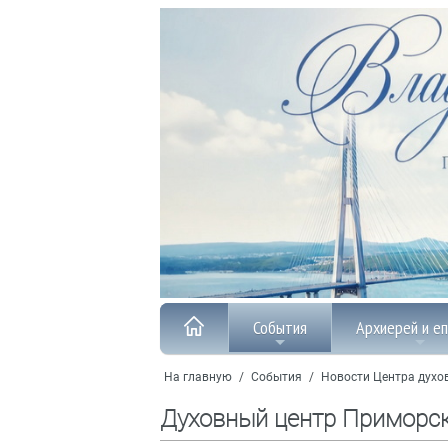
События
Архиерей и е
На главную
/
События
/
Новости Центра духо
Духовный центр Приморс