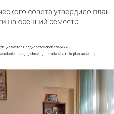
ческого совета утвердило план
ти на осенний семестр
специалистов Владивостокской епархии
/zasedanie-pedagogicheskogo-soveta-utverdilo-plan-uchebnoj-