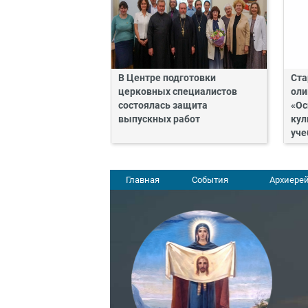
В Центре подготовки
Ста
церковных специалистов
оли
состоялась защита
«Ос
выпускных работ
кул
уче
Главная
События
Архиерей