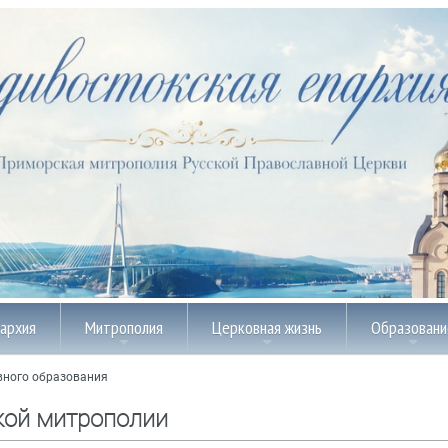
пархия
Митрополия
Церковная жизнь
Образовани
вного образования
кой митрополии