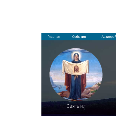
Главная
События
Архиерей
Святыни