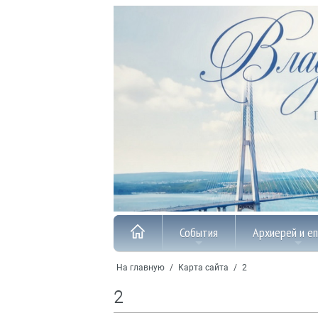
События
Архиерей и е
На главную
/
Карта сайта
/
2
2