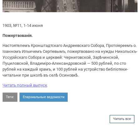
1903, №11, 1-14 июня
Пожертвованія.
Настоятелемъ Кронштадтскаго Андреевскаго Собора, Протоіереемъ о.
Іоанномъ Ильичемъ Сергіевымъ, пожертвовано на нужды Никольскъ-
Уссурійскаго Собора и церквей: Черниговской, Зарѣчинской,
Пуциловской, Владиміро-Александровской — 500 рублей, по сто
рублей на каждый храмъ, и 100 рублей на устройство библіотеки-
читальни при школѣ въ селѣ Осиновкѣ.
Читать полный выпуск
Теги:
Епархиальные ведомости
Читать все