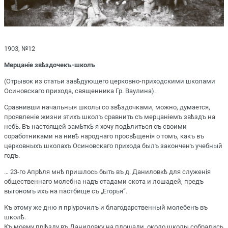
1903, №12
Мерцаніе звѣздочекъ-школъ
(Отрывок из статьи завѣдующего церковно-приходскими школами
Осиновскаго прихода, священника Гр. Ваулина).
Сравнивши начальныя школы со звѣздочками, можно, думается,
проявленіе жизни этихъ школъ сравнить съ мерцаніемъ звѣздъ на
небѣ. Въ настоящей замѣткѣ я хочу подѣлиться съ своими
соработниками на нивѣ народнаго просвѣщенія о томъ, какъ въ
церковныхъ школахъ Осиновскаго прихода былъ законченъ учебный
годъ.
… 23-го Апрѣля мнѣ пришлось быть въ д. Даниловкѣ для служенія
общественнаго молебна надъ стадами скота и лошадей, предъ
выгономъ ихъ на пастбище съ „Егорья“.
Къ этому же дню я пріурочилъ и благодарственный молебенъ въ
школѣ.
Къ моему пріѣзду въ Даниловку на площади, около школы собрались