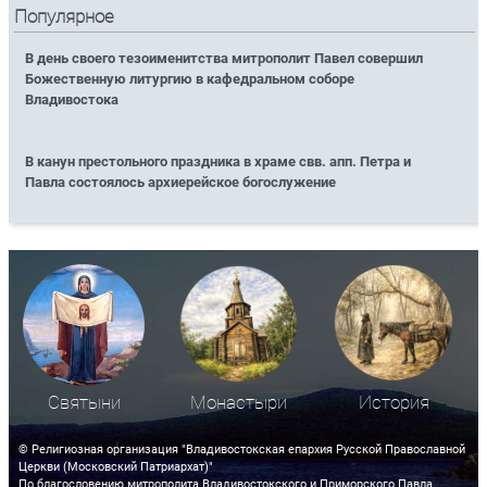
Популярное
В день своего тезоименитства митрополит Павел совершил
Божественную литургию в кафедральном соборе
Владивостока
В канун престольного праздника в храме свв. апп. Петра и
Павла состоялось архиерейское богослужение
Святыни
Монастыри
История
© Религиозная организация "Владивостокская епархия Русской Православной
Церкви (Московский Патриархат)"
По благословению митрополита Владивостокского и Приморского Павла.