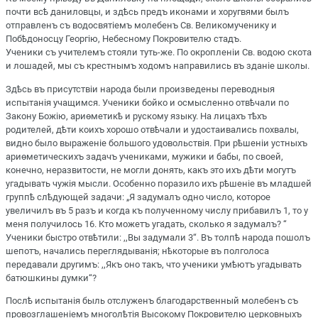
почти всѣ даниловцы, и здѣсь предъ иконами и хоругвями былъ
отправленъ съ водосвятіемъ молебенъ Св. Великомученику и
Побѣдоносцу Георгію, Небесному Покровителю стадъ.
Ученики съ учителемъ стояли туть-же. По окропленіи Св. водою скота
и лошадей, мы съ крестнымъ ходомъ направились въ зданіе школы.
Здѣсь въ присутствіи народа были произведены переводныя
испытанія учащимся. Ученики бойко и осмысленно отвѣчали по
Закону Божію, ариѳметикѣ и рускому языку. На лицахъ тѣхъ
родителей, дѣти коихъ хорошо отвѣчали и удостаивались похвалы,
видно было выраженіе большого удовольствія. При рѣшеніи устныхъ
ариѳметическихъ задачъ учениками, мужики и бабы, по своей,
конечно, неразвитости, не могли донять, какъ это ихъ дѣти могутъ
угадывать чужія мысли. Особенно поразило ихъ рѣшеніе въ младшей
группѣ слѣдующей задачи: „Я задумалъ одно число, которое
увеличилъ въ 5 разъ и когда къ полученному числу прибавилъ 1, то у
меня получилось 16. Кто можетъ угадать, сколько я задумалъ? “
Ученики быстро отвѣтили: ,,Вы задумали 3“. Въ толпѣ народа пошолъ
шепотъ, начались переглядыванія; нѣкоторые въ полголоса
передавали другимъ: ,,Якъ оно такъ, что ученики умѣютъ угадывать
батюшкины думки“?
Послѣ испытанія быль отслуженъ благодарственный молебенъ съ
провозглашеніемъ многолѣтія Высокому Покровителю церковныхъ