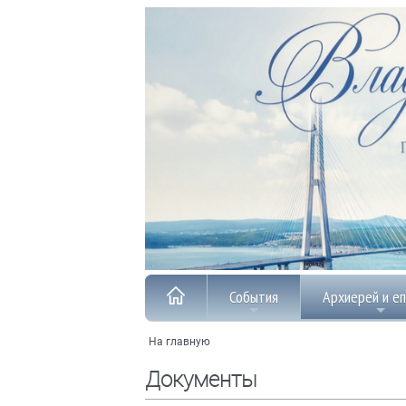
События
Архиерей и е
На главную
Документы