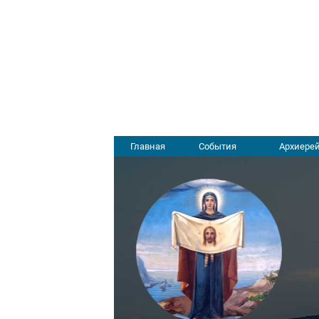
Главная
События
Архиерей