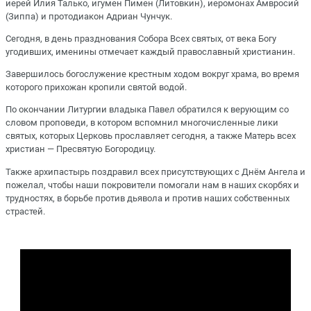
иерей Илия Талько, игумен Пимен (Литовкин), иеромонах Амвросий
(Зиппа) и протодиакон Адриан Чунчук.
Сегодня, в день празднования Собора Всех святых, от века Богу
угодивших, именины отмечает каждый православный христианин.
Завершилось богослужение крестным ходом вокруг храма, во время
которого прихожан кропили святой водой.
По окончании Литургии владыка Павел обратился к верующим со
словом проповеди, в котором вспомнил многочисленные лики
святых, которых Церковь прославляет сегодня, а также Матерь всех
христиан — Пресвятую Богородицу.
Также архипастырь поздравил всех присутствующих с Днём Ангела и
пожелал, чтобы наши покровители помогали нам в наших скорбях и
трудностях, в борьбе против дьявола и против наших собственных
страстей.