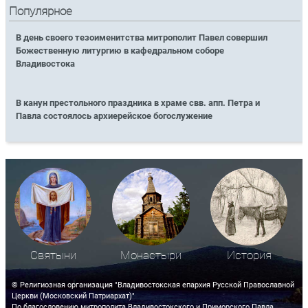
Популярное
В день своего тезоименитства митрополит Павел совершил
Божественную литургию в кафедральном соборе
Владивостока
В канун престольного праздника в храме свв. апп. Петра и
Павла состоялось архиерейское богослужение
Святыни
Монастыри
История
© Религиозная организация "Владивостокская епархия Русской Православной
Церкви (Московский Патриархат)"
По благословению митрополита Владивостокского и Приморского Павла.