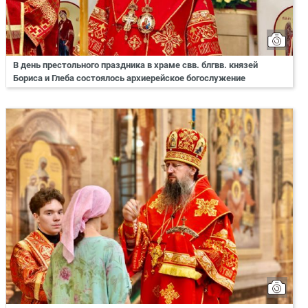
В день престольного праздника в храме свв. блгвв. князей
Бориса и Глеба состоялось архиерейское богослужение