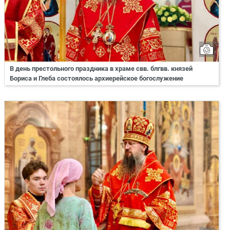
В день престольного праздника в храме свв. блгвв. князей
Бориса и Глеба состоялось архиерейское богослужение