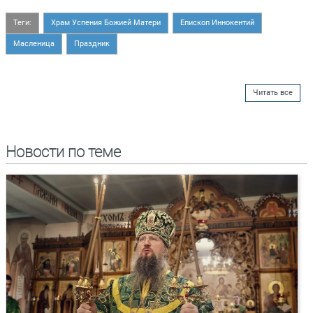
Теги:
Храм Успения Божией Матери
Епископ Иннокентий
Масленица
Праздник
Читать все
Новости по теме