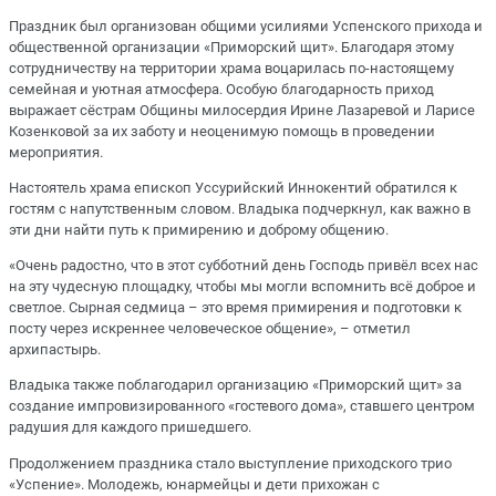
Праздник был организован общими усилиями Успенского прихода и
общественной организации «Приморский щит». Благодаря этому
сотрудничеству на территории храма воцарилась по-настоящему
семейная и уютная атмосфера. Особую благодарность приход
выражает сёстрам Общины милосердия Ирине Лазаревой и Ларисе
Козенковой за их заботу и неоценимую помощь в проведении
мероприятия.
Настоятель храма епископ Уссурийский Иннокентий обратился к
гостям с напутственным словом. Владыка подчеркнул, как важно в
эти дни найти путь к примирению и доброму общению.
«Очень радостно, что в этот субботний день Господь привёл всех нас
на эту чудесную площадку, чтобы мы могли вспомнить всё доброе и
светлое. Сырная седмица – это время примирения и подготовки к
посту через искреннее человеческое общение», – отметил
архипастырь.
Владыка также поблагодарил организацию «Приморский щит» за
создание импровизированного «гостевого дома», ставшего центром
радушия для каждого пришедшего.
Продолжением праздника стало выступление приходского трио
«Успение». Молодежь, юнармейцы и дети прихожан с