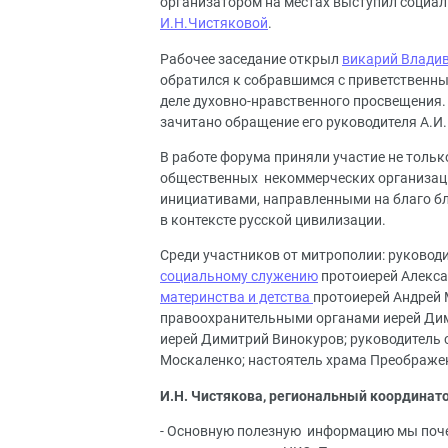
организатором на местах выступил социал
И.Н.Чистяковой
.
Рабочее заседание открыл
викарий Владив
обратился к собравшимся с приветственны
деле духовно-нравственного просвещения.
зачитано обращение его руководителя А.И
В работе форума приняли участие не тольк
общественных некоммерческих организаци
инициативами, направленными на благо бл
в контексте русской цивилизации.
Среди участников от митрополии: руковод
социальному служению
протоиерей Алекса
материнства и детства
протоиерей Андрей 
правоохранительными органами иерей Дим
иерей Димитрий Винокуров; руководитель 
Москаленко; настоятель храма Преображен
И.Н. Чистякова, региональный координат
- Основную полезную информацию мы поче