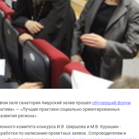
товом зале санатория Амурский залив прошел
обучающий форум
атива» — «Лучшие практики социально ориентированных
азвития региона».
ионного комитета конкурса И.В. Ширшова и М.В. Курашин -
аработки по написанию проектных заявок. Сопроводителем и