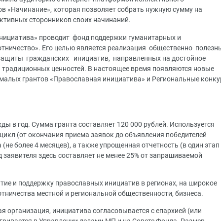
в «Начинание», которая позволяет собрать нужную сумму на
активных сторонников своих начинаний.
нициатива» проводит фонд поддержки гуманитарных и
отничество». Его целью является реализация общественно полезн
защиты гражданских инициатив, направленных на достойное
 традиционных ценностей. В настоящее время появляются новые
 малых грантов «Православная инициатива» и Региональные конк
ды в год. Сумма гранта составляет 120 000 рублей. Используется
цикл (от окончания приема заявок до объявления победителей
 (не более 4 месяцев), а также упрощенная отчетность (в один этап
 заявителя здесь составляет не менее 25% от запрашиваемой
тие и поддержку православных инициатив в регионах, на широкое
отничества местной и региональной общественности, бизнеса.
я организация, инициатива согласовывается с епархией (или