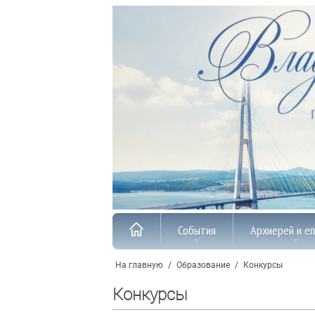
События
Архиерей и е
На главную
/
Образование
/
Конкурсы
Конкурсы