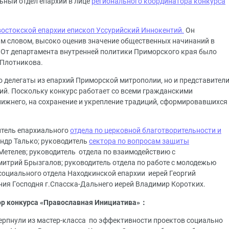
ьный отдел епархии в лице
регионального координатора конкурса
остокской епархии епископ Уссурийский Иннокентий.
Он
м словом, высоко оценив значение общественных начинаний в
 От департамента внутренней политики Приморского края было
.Плотникова.
о делегаты из епархий Приморской митрополии, но и представител
й. Поскольку конкурс работает со всеми гражданскими
ижнего, на сохранение и укрепление традиций, сформировавшихся
итель епархиального
отдела по церковной благотворительности и
ндр Талько; руководитель
сектора по вопросам защиты
Метелев; руководитель отдела по взаимодействию с
итрий Брызгалов; руководитель отдела по работе с молодежью
социального отдела Находкинской епархии иерей Георгий
ия Господня г.Спасска-Дальнего иерей Владимир Коротких.
ор конкурса «Православная Инициатива»
：
рпнули из мастер-класса по эффективности проектов социально