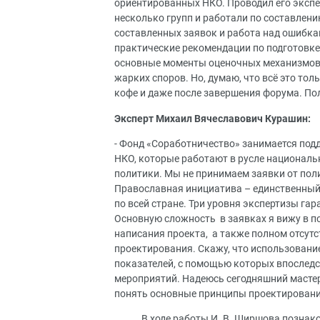
ориентированных НКО. Проводил его эксп
несколько групп и работали по составлени
составленных заявок и работа над ошибка
практические рекомендации по подготовке 
основные моменты оценочных механизмов и
жарких споров. Но, думаю, что всё это то
кофе и даже после завершения форума. Пол
Эксперт Михаил Вячеславович Курашин:
- Фонд «Соработничество» занимается под
НКО, которые работают в русле национальн
политики. Мы не принимаем заявки от пол
Православная инициатива – единственный
по всей стране. Три уровня экспертизы га
Основную сложность в заявках я вижу в п
написания проекта, а также полном отсут
проектирования. Скажу, что использовани
показателей, с помощью которых впоследс
мероприятий. Надеюсь сегодняшний масте
понять основные принципы проектирования
В ходе работы И. В. Ширшова познак