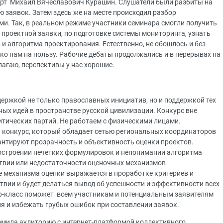
ерт Михаил Вячеславович Курашин. Слушатели были разбиты на
ю заявок. Затем здесь же на месте происходил разбор
ми. Так, в реальном режиме участники семинара смогли получить
проектной заявки, по подготовке системы мониторинга, узнать
 алгоритма проектирования. Естественно, не обошлось и без
лько нам на пользу. Рабочие дебаты продолжались и в перерывах на
агаю, перспективы у нас хорошие.
держкой не только православных инициатив, но и поддержкой тех
ых идей в пространстве русской цивилизации. Конкурс вне
итических партий. Не работаем с физическими лицами.
 конкурс, который обладает сетью региональных координаторов
рантируют прозрачность и объективность оценки проектов.
остроении нечетких формулировок и непонимании алгоритма
ствии или недостаточности оценочных механизмов
е механизма оценки выражается в проработке критериев и
твии и будет делаться вывод об успешности и эффективности всех
р-класс поможет всем участникам и потенциальным заявителям
 и избежать грубых ошибок при составлении заявок.
омила аудиторию с интернет-платформой коллективного