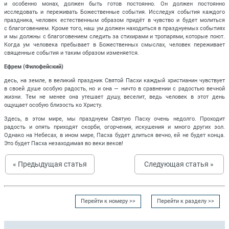
и особенно монах, должен быть готов постоянно. Он должен постоянно
исследовать и переживать Божественные события. Исследуя события каждого
праздника, человек естественным образом придёт в чувство и будет молиться
с благоговением. Кроме того, наш ум должен находиться в празднуемых событиях
и мы должны с благоговением следить за стихирами и тропарями, которые поют.
Когда ум человека пребывает в Божественных смыслах, человек переживает
священные события и таким образом изменяется.
Ефрем (Филофейский)
десь, на земле, в великий праздник Святой Пасхи каждый христианин чувствует
в своей душе особую радость, но и она — ничто в сравнении с радостью вечной
жизни. Тем не менее она утешает душу, веселит, ведь человек в этот день
ощущает особую близость ко Христу.
Здесь, в этом мире, мы празднуем Святую Пасху очень недолго. Проходит
радость и опять приходят скорби, огорчения, искушения и много других зол.
Однако на Небесах, в ином мире, Пасха будет длиться вечно, ей не будет конца.
Это будет Пасха незаходимая во веки веков!
« Предыдущая статья
Следующая статья »
Перейти к номеру >>
Перейти к разделу >>