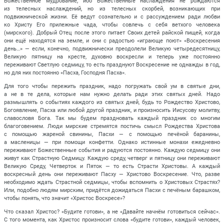
Божественное мудрование, ибо Божественные наслаждения не рождаются
из телесных наслаждений, но из телесных скорбей, возникающих при
подвижнической жизни. Её ведут сознательно и с рассуждением ради любви
ко Христу Его прилежные чада, чтобы совлечь с себя ветхого человека
(мирского). Добрый Отец после этого питает Своих детей райской пищей, когда
они ещё находятся на земле, и они с радостью «играюще поют» «Воскресения
день…» — если, конечно, подвижнически преодолели Великую четыредесятницу,
Великую пятницу на кресте, духовно воскресли и теперь уже постоянно
переживают Светлую седмицу, то есть празднуют Воскресение не однажды в год,
но для них постоянно «Пасха, Господня Пасха».
Для того чтобы пережить праздник, надо погружать свой ум в святые дни,
а не в те дела, которые нам нужно делать ради этих святых дней. Надо
размышлять о событиях каждого из святых дней, будь то Рождество Христово,
Богоявление, Пасха или любой другой праздник, и произносить Иисусову молитву,
славословя Бога. Так мы будем праздновать каждый праздник со многим
благоговением. Люди мирские стремятся постичь смысл Рождества Христова
с помощью жареной свинины, Пасхи — с помощью печёной баранины,
а масленицы — при помощи конфетти. Однако истинные монахи ежедневно
переживают Божественные события и радуются постоянно. Каждую седмицу они
живут как Страстную Седмицу. Каждую среду, четверг и пятницу они переживают
Великую Среду, Четверток и Пяток — то есть Страсти Христовы. А каждый
воскресный день они переживают Пасху — Христово Воскресение. Что, разве
необходимо ждать Страстной седмицы, чтобы вспомнить о Христовых Страстях?
Или, подобно людям мирским, придётся дожидаться Пасхи с печёным барашком,
чтобы понять, что значит «Христос Воскресе»?
Что сказал Христос? «Будите готови», а не «Давайте начнём готовиться сейчас».
С того момента, как Христос произносит слова «будите готови», каждый человек,