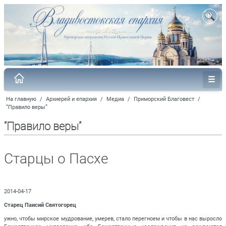
На главную
/
Архиерей и епархия
/
Медиа
/
Приморский Благовест
/
“Правило веры”
“Правило веры”
Старцы о Пасхе
2014-04-17
Старец Паисий Святогорец
ужно, чтобы мирское мудрование, умерев, стало перегноем и чтобы в нас выросло