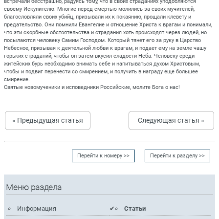
встречали бесстрашно, радуясь тому, что в своих страданиях уподобляются
своему Искупителю. Многие перед смертью молились за своих мучителей,
благословляли своих убийц, призывали их к покаянию, прощали клевету и
предательство. Они помнили Евангелие и отношение Христа к врагам и понимали,
что эти скорбные обстоятельства и страдания хоть происходят через людей, но
посылаются человеку Самим Господом. Который тянет его за руку в Царство
Небесное, призывая к деятельной любви к врагам, и подает ему на земле чашу
горьких страданий, чтобы он затем вкусил сладости Неба. Человеку среди
житейских бурь необходимо внимать себе и напитываться духом Христовым,
чтобы и подвиг перенести со смирением, и получить в награду еще большее
смирение.
Святые новомученики и исповедники Российские, молите Бога о нас!
« Предыдущая статья
Следующая статья »
Перейти к номеру >>
Перейти к разделу >>
Меню раздела
Информация
Статьи