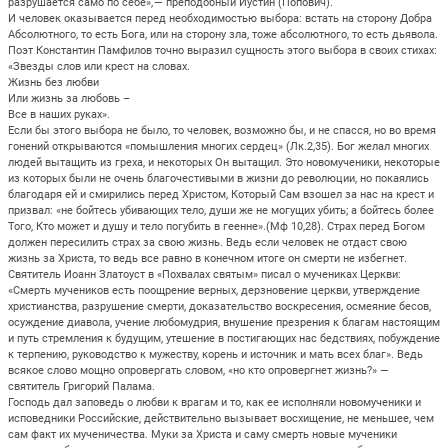
разрушается само по себе», — преподобный Иустин (Попович).
И человек оказывается перед необходимостью выбора: встать на сторону Добра
Абсолютного, то есть Бога, или на сторону зла, тоже абсолютного, то есть дьявола.
Поэт Константин Памфилов точно выразил сущность этого выбора в своих стихах:
«Звезды слов или крест на словах.
Жизнь без любви
Или жизнь за любовь –
Все в наших руках».
Если бы этого выбора не было, то человек, возможно бы, и не спасся, но во время
гонений открываются «помышления многих сердец» (Лк.2,35). Бог желал многих
людей вытащить из греха, и некоторых Он вытащил. Это новомученики, некоторые
из которых были не очень благочестивыми в жизни до революции, но покаялись
благодаря ей и смирились перед Христом, Который Сам взошел за нас на крест и
призвал: «не бойтесь убивающих тело, души же не могущих убить; а бойтесь более
Того, Кто может и душу и тело погубить в геенне».(Мф 10,28). Страх перед Богом
должен пересилить страх за свою жизнь. Ведь если человек не отдаст свою
жизнь за Христа, то ведь все равно в конечном итоге он смерти не избегнет.
Святитель Иоанн Златоуст в «Похвалах святым» писал о мучениках Церкви:
«Смерть мучеников есть поощрение верных, дерзновение церкви, утверждение
христианства, разрушение смерти, доказательство воскресения, осмеяние бесов,
осуждение диавола, учение любомудрия, внушение презрения к благам настоящим
и путь стремления к будущим, утешение в постигающих нас бедствиях, побуждение
к терпению, руководство к мужеству, корень и источник и мать всех благ». Ведь
всякое слово мощно опровергать словом, «но кто опровергнет жизнь?» —
святитель Григорий Палама.
Господь дал заповедь о любви к врагам и то, как ее исполняли новомученики и
исповедники Российские, действительно вызывает восхищение, не меньшее, чем
сам факт их мученичества. Муки за Христа и саму смерть новые мученики