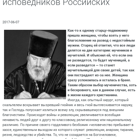
исповедников Российских
2017-06-07
Как-то к одному старцу-подвижнику
пришла женщина, чтобы взять у него
благословение на развод с недостойным
мужем. Старец ей ответил, что все люди
делятся на две категории: мучеников и
мучителей. И объяснил ей, что если она
не разведется, то будет мученицей, а
если разведется — то станет
мучительницей для своих детей, так как
они пострадают из-за нее. Женщина
сразу успокоилась и осталась в браке.
Таким образом выбор мученичества, хоть
и бескровного, как в данном случае, есть
в жизни каждого христианина.
Иногда, как опытный хирург, который
скальпелем вскрывает вызревший гнойник и весь гной выплескивается наружу,
так и Господь попускает излиться всему злу, скрывавшемуся под внешним
благочестием. Происходят войны и революции, увеличивается всеобщая
ненависть людей друг к другу по классовому, религиозному или национальному
различию. По причине своего горделивого безбожия «человечество пребывает в
хаосе, единственным выходом из которого служат: революции, анархии, тирания,
резня, людоедство и убийства. То, что не созидается на Богочеловеке,