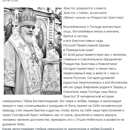
2016-12-30
Христос рождается, славьте,
Христос с Небес, встречайте.
(Ирмос канона на Рождество Христово)
Возлюбленные о Господе всечестные
отцы, боголюбивые иноки и инокини,
братья и сестры
и все благочестивые чада
Русской Православной Церкви
в Приморском крае!
От всей души приветствую вас с великим,
славным и спасительным праздником
Рождества Христова и Новолетием!
Сегодня торжествует и ликует весь
православный мир, а вместе с ним и
земля Русская. Сегодня духовной
радостью переполнилась и вся Вселенная,
ибо во граде Вифлееме родился Творец и
Спаситель мира Господь наш Иисус
Христос! В человеческой истории
совершилась Тайна Боговоплощения. Бог мира и любви, правды и милосердия
пришел к нам, согрешившим и ушедшим от Бога, принял на Себя человеческую
природу, стал нашим братом и другом, чтобы взять на Себя наши преступления и
через Голгофский Крест избавить нас от греха, проклятия и смерти, вернуть
человеку прежнее достоинство, примирить его с Отцом Небесным и возвести на
духовное Небо.
Какая непостижимая глубина премудрости, милосердия и любви Божией к