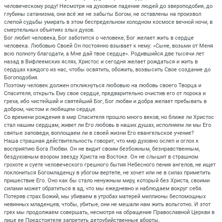
человеческому роду! Несмотря на духовное падение людей до звероподобия, до
глубины сатанизма, они всё же не забыты Богом, не оставлены на произвол
слепой судьбы умирать в этом беспредельном холодном космосе вечной ночи, в
смертельных объятиях злых духов.
Бог любит человека, Бог заботится о человеке, Бог желает жить в сердце
человека. Любовью Своей Он постоянно взывает к нему: «Сыне, возьми от Меня
всю полноту благодати, а Мне дай твое сердце». Родившийся две тысячи лет
назад в Вифлеемских яслях, Христос и сегодня желает рождаться и жить в
сердцах каждого из нас, чтобы освятить, обожить, возвысить Свое создание до
Богоподобия.
Поэтому человек должен откликнуться любовью на любовь своего Творца и
Спасителя, открыть Ему свое сердце, предварительно очистив его от порока и
греха, ибо чистейший и святейший Бог, Бог любви и добра желает пребывать в
добром, чистом и любящем сердце.
Со времени рождения в мир Спасителя прошло много веков, но ближе ли Христос
стал нашим сердцам, живет ли Его любовь в наших душах, исполняем ли мы Его
святые заповеди, воплощаем ли в своей жизни Его евангельское учение?
Наша страшная действительность говорит, что мир духовно ослеп и оглох к
восприятию Бога Любви. Он не видит своим безбожным, безнравственным,
бездуховным взором звезду Христа на Востоке. Он не слышит в страшном
грохоте и суете человеческого грешного бытия Небесного пения ангелов, не ищет
поклониться Богомладенцу в убогом вертепе, не хочет или не в силах приметить
пришествие Его. Оно как бы стало ненужным миру, который без Христа, своими
силами может обратиться в ад, что мы ежедневно и наблюдаем вокруг себя.
Потеряв страх Божий, мы убиваем в утробах матерей миллионы беспомощных
невинных младенцев, чтобы, убитые, они не мешали нам жить вольготно. И этот
грех мы продолжаем совершать, несмотря на обращение Православной Церкви в
лице ее Предстоятеля запретить детоубийственные аборты.