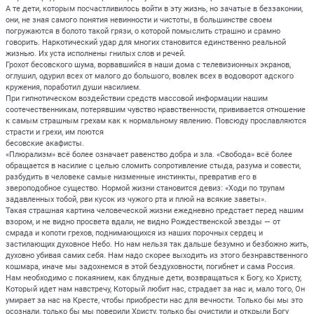
А те дети, которым посчастливилось войти в эту жизнь, но зачатые в беззаконии,
они, не зная самого понятия невинности и чистоты, в большинстве своем
погружаются в болото такой грязи, о которой помыслить страшно и срамно
говорить. Наркотический удар для многих становится единственно реальной
жизнью. Их уста исполнены гнилых слов и речей.
Грохот бесовского шума, ворвавшийся в наши дома с телевизионных экранов,
оглушил, одурил всех от малого до большого, вовлек всех в водоворот адского
кружения, поработил души насилием.
При гипнотическом воздействии средств массовой информации нашим
соотечественникам, потерявшим чувство нравственности, прививается отношение
к самым страшным грехам как к нормальному явлению. Повсюду прославляются
страсти и грехи, им поются
бесовские акафисты.
«Плюрализм» всё более означает равенство добра и зла. «Свобода» всё более
обращается в насилие с целью сломить сопротивление стыда, разума и совести,
разбудить в человеке самые низменные инстинкты, превратив его в
звероподобное существо. Нормой жизни становится девиз: «Ходи по трупам
задавленных тобой, рви кусок из чужого рта и плюй на всякие заветы».
Такая страшная картина человеческой жизни ежедневно предстает перед нашим
взором, и не видно просвета вдали, не видно Рождественской звезды — от
смрада и копоти грехов, поднимающихся из наших порочных сердец и
застилающих духовное Небо. Но нам нельзя так дальше безумно и безбожно жить,
духовно убивая самих себя. Нам надо скорее выходить из этого безнравственного
кошмара, иначе мы задохнемся в этой бездуховности, погибнет и сама Россия.
Нам необходимо с покаянием, как блудные дети, возвращаться к Богу, ко Христу,
Который идет нам навстречу, Который любит нас, страдает за нас и, мало того, Он
умирает за нас на Кресте, чтобы приобрести нас для вечности. Только бы мы это
осознали, только бы мы поверили Христу, только бы очистили и открыли Богу