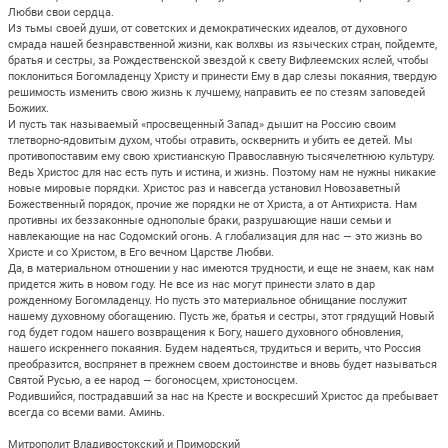
Любви свои сердца.
Из тьмы своей души, от советских и демократических идеалов, от духовного
смрада нашей безнравственной жизни, как волхвы из языческих стран, пойдемте,
братья и сестры, за Рождественской звездой к свету Вифлеемских яслей, чтобы
поклониться Богомладенцу Христу и принести Ему в дар слезы покаяния, твердую
решимость изменить свою жизнь к лучшему, направить ее по стезям заповедей
Божиих.
И пусть так называемый «просвещенный Запад» дышит на Россию своим
тлетворно-ядовитым духом, чтобы отравить, осквернить и убить ее детей. Мы
противопоставим ему свою христианскую Православную тысячелетнюю культуру.
Ведь Христос для нас есть путь и истина, и жизнь. Поэтому нам не нужны никакие
новые мировые порядки. Христос раз и навсегда установил Новозаветный
Божественный порядок, прочие же порядки не от Христа, а от Антихриста. Нам
противны их беззаконные однополые браки, разрушающие наши семьи и
навлекающие на нас Содомский огонь. А глобализация для нас — это жизнь во
Христе и со Христом, в Его вечном Царстве Любви.
Да, в материальном отношении у нас имеются трудности, и еще не знаем, как нам
придется жить в новом году. Не все из нас могут принести злато в дар
рожденному Богомладенцу. Но пусть это материальное обнищание послужит
нашему духовному обогащению. Пусть же, братья и сестры, этот грядущий Новый
год будет годом нашего возвращения к Богу, нашего духовного обновления,
нашего искреннего покаяния. Будем надеяться, трудиться и верить, что Россия
преобразится, воспрянет в прежнем своем достоинстве и вновь будет называться
Святой Русью, а ее народ — богоносцем, христоносцем.
Родившийся, пострадавший за нас на Кресте и воскресший Христос да пребывает
всегда со всеми вами. Аминь.
Митрополит Владивостокский и Приморский