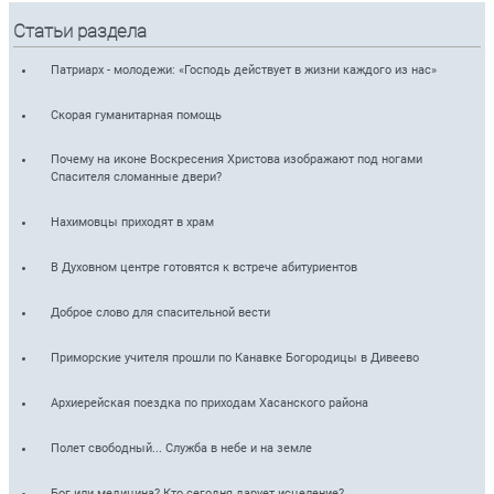
Статьи раздела
Патриарх - молодежи: «Господь действует в жизни каждого из нас»
Скорая гуманитарная помощь
Почему на иконе Воскресения Христова изображают под ногами
Спасителя сломанные двери?
Нахимовцы приходят в храм
В Духовном центре готовятся к встрече абитуриентов
Доброе слово для спасительной вести
Приморские учителя прошли по Канавке Богородицы в Дивеево
Архиерейская поездка по приходам Хасанского района
Полет свободный... Служба в небе и на земле
Бог или медицина? Кто сегодня дарует исцеление?