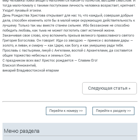
мир человека помогающего наполняется какой-то полнотой, высшим смыслом. И
тогда мало-помалу с такими поступками личность человека возрастает, крепчает.
Уходит лукавый эгоизм.
День Рождества Христова открывает для нас то, что каждый, совершая добрые
дела, способен изменить хотя бы в малой мере окружающую действительность к
лучшему. Только так мы вместе станем сильнее. Ибо беззаконие не способно
победить любовь, как тьма не может поглотить свет истинной жизни.
Заканчивая свое слово, хочу вспомнить призыв великого православного святого
Григория Богослова. Он говорит: Иди со звездою — принеси с волхвами дары —
золото, и ливан, и смирну — как Царю, как Богу, и как умершему ради тебя.
Прославь с пастырями, ликуй с Ангелами, воспой с Архангелами, да составится
общее торжество небесных и земных Сил.
С праздником всех вас! Христос рождается — Славим Его!
Епископ Иннокентий,
викарий Владивостокской епархии
Следующая статья »
Перейти к номеру >>
Перейти к разделу >>
Меню раздела