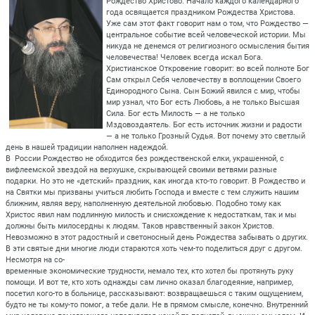
Рождество Христово. Начало каждого календарного
года освящается праздником Рождества Христова.
Уже сам этот факт говорит нам о том, что Рождество —
центральное событие всей человеческой истории. Мы
никуда не денемся от религиозного осмысления бытия
человечества! Человек всегда искал Бога.
Христианское Откровение говорит: во всей полноте Бог
Сам открыл Себя человечеству в воплощении Своего
Единородного Сына. Сын Божий явился с мир, чтобы
мир узнал, что Бог есть Любовь, а не только Высшая
Сила. Бог есть Милость — а не только
Мздовоздаятель. Бог есть источник жизни и радости
— а не только Грозный Судья. Вот почему это светлый
день в нашей традиции наполнен надеждой.
В России Рождество не обходится без рождественской елки, украшенной, с
вифлеемской звездой на верхушке, скрывающей своими ветвями разные
подарки. Но это не «детский» праздник, как иногда кто-то говорит. В Рождество и
на Святки мы призваны учиться любить Господа и вместе с тем служить нашим
ближним, являя веру, наполненную деятельной любовью. Подобно тому как
Христос явил нам подлинную милость и снисхождение к недостаткам, так и мы
должны быть милосердны к людям. Таков нравственный закон Христов.
Невозможно в этот радостный и светоносный день Рождества забывать о других.
В эти святые дни многие люди стараются хоть чем-то поделиться друг с другом.
Несмотря на со-
временные экономические трудности, немало тех, кто хотел бы протянуть руку
помощи. И вот те, кто хоть однажды сам лично оказал благодеяние, например,
посетил кого-то в больнице, рассказывают: возвращаешься с таким ощущением,
будто не ты кому-то помог, а тебе дали. Не в прямом смысле, конечно. Внутренний