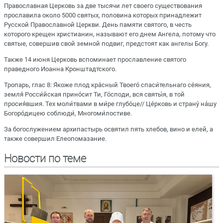
Православная Церковь за две тысячи лет своего существования
прославила около 5000 святых, половина которых принадлежит
Русской Православной Церкви. День памяти святого, в честь
которого крещен христианин, называют его днем Ангела, потому что
святые, совершив свой земной подвиг, предстоят как ангелы Богу.
Также 14 июня Церковь вспоминает прославление святого
праведного Иоанна Кронштадтского.
Тропарь, глас 8: Я́коже плод кра́сный Твоего́ спаси́тельнаго се́яния,
земля́ Росси́йская прино́сит Ти, Го́споди, вся святы́я, в той
просия́вшия. Тех моли́твами в ми́ре глубо́це// Це́рковь и страну́ на́шу
Богоро́дицею соблюди́, Многоми́лостиве.
За богослужением архипастырь освятил пять хлебов, вино и елей, а
также совершил Елеопомазание.
Новости по теме