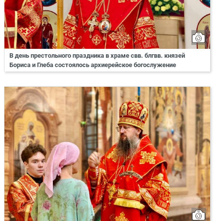
В день престольного праздника в храме свв. блгвв. князей
Бориса и Глеба состоялось архиерейское богослужение