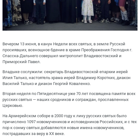
Вечером 13 июня, в канун Недели всех святых, в земле Русской
просиявших, всенощное бдение в храме Преображения Господня г.
Спасска-Дальнего совершил митрополит Владивостокский и
Приморский Павел.
Владыке сослужили: секретарь Владивостокской епархии иерей
Илия Талько, настоятель храма иерей Владимир Коротких, диакон
Василий Талько и диакон Георгий Коваленко.
Вторая неделя по Пятидесятнице уже 70 лет посвящена памяти всех
русских святых — наших сродников и сограждан, прославленных
Церковью.
На Архиерейском соборе в 2000 году к лику русских святых было
причислено 1097 новомучеников и исповедников Российских, и с тех
пор к сонму святых добавляются новые имена новомучеников,
пострадавших за веру в ХХ веке.