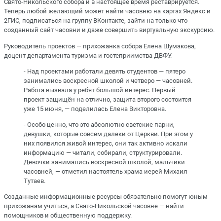
Свято-Никольского собора и в настоящее время реставрируется.
Теперь любой желающий может найти часовню на картах Яндекс и
2ГИС, подписаться на группу ВКонтакте, зайти на только что
созданный сайт часовни и даже совершить виртуальную экскурсию.
Руководитель проектов — прихожанка собора Елена Шумакова,
доцент департамента туризма и гостеприимства ДВФУ.
- Над проектами работали девять студентов — пятеро
занимались воскресной школой и четверо — часовней.
Работа вызвала у ребят большой интерес. Первый
проект защищён на отлично, защита второго состоится
уже 15 июня, — поделилась Елена Викторовна.
- Особо ценно, что это абсолютно светские парни,
девушки, которые совсем далеки от Церкви. При этом у
них появился живой интерес, они так активно искали
информацию — читали, собирали, структурировали.
Девочки занимались воскресной школой, мальчики
часовней, — отметил настоятель храма иерей Михаил
Тутаев.
Созданные информационные ресурсы обязательно помогут юным
прихожанам учиться, а Свято-Никольской часовне — найти
помощников и общественную поддержку.