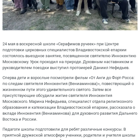
24 мая в воскресной школе «Серафимов ручеек» при Центре
подготовки церковных специалистов Владивостокской епархии
состоялось выездное занятие, посвященное святителю Иннокентию
Московскому. Урок проходил на природе. Духовным наставником и
руководителем поездки выступил протоиерей Даниил Нефедьев.
Сперва дети и взрослые посмотрели фильм «От Анги до Форт-Росса:
по следам святителя Иннокентия (Вениаминова)», повествующий о
жизненном пути этого удивительного святого. Затем все
присутствующие обсудили житие святителя Иннокентия
Московского. Марина Нефедьева, специалист отдела религиозного
образования и катехизации Владивостокской епархии, рассказала о
вкладе Иннокентия (Вениаминова) для духовного развития Дальнего
Востока и России.
Педагоги школы подготовили для ребят различные конкурсы. В
приятной дружеской атмосфере ученики, родители и учителя школы