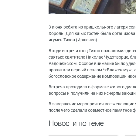
3 июня ребята из пришкольного лагеря се
Хороль. Для юных гостей была организова
игумен Тихон (Иршенко).
В ходе встречи отец Тихон познакомил дет
святых: святителе Николае Чудотворце, б
Радонежском. Особое внимание было уделе
прочитали первый псалом *«Блажен муж, ко
богословское содержание композиции ико
Встреча проходила в формате живого диал
вопросы и получили на них исчерпывающи
В завершение мероприятия все желающие 
после чего сделали совместное памятное ф
Новости по теме