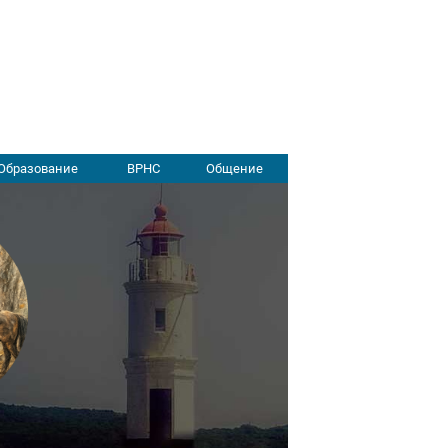
Образование
ВРНС
Общение