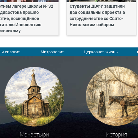
етнем лагере школы № 32
Студенты ДВФУ защитили
дивостока прошло
два социальных проекта в
ятие, посвящённое
сотрудничестве со Свято-
тителю Иннокентию
Никольским собором
ковскому
 и епархия
Митрополия
Церковная жизнь
Монастыри
История