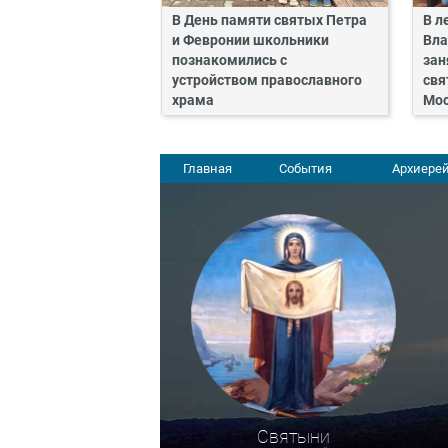
В День памяти святых Петра
В л
и Февронии школьники
Вла
познакомились с
зан
устройством православного
свя
храма
Мос
Главная
События
Архиерей
Святыни