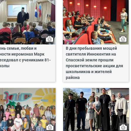
ень семьи, любви и
В дни пребывания мощей
ности иеромонах Марк
святителя Иннокентия на
еседовал с учениками 81-
Спасской земле прошли
колы
просветительские акции для
школьников и жителей
района