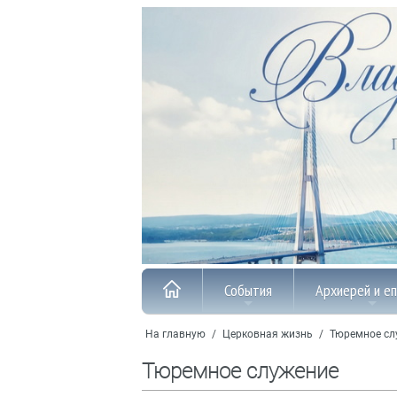
События
Архиерей и е
На главную
/
Церковная жизнь
/
Тюремное сл
Тюремное служение