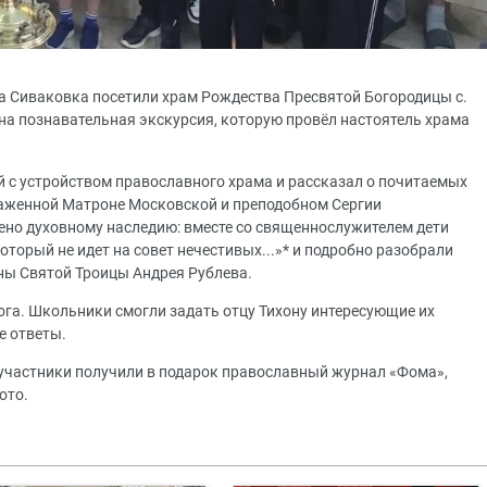
ла Сиваковка посетили храм Рождества Пресвятой Богородицы с.
на познавательная экскурсия, которую провёл настоятель храма
ей с устройством православного храма и рассказал о почитаемых
лаженной Матроне Московской и преподобном Сергии
но духовному наследию: вместе со священнослужителем дети
торый не идет на совет нечестивых...»* и подробно разобрали
ны Святой Троицы Андрея Рублева.
ога. Школьники смогли задать отцу Тихону интересующие их
е ответы.
участники получили в подарок православный журнал «Фома»,
ото.