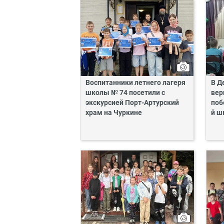
Воспитанники летнего лагеря
В Д
школы № 74 посетили с
вер
экскурсией Порт-Артурский
поб
храм на Чуркине
й ш