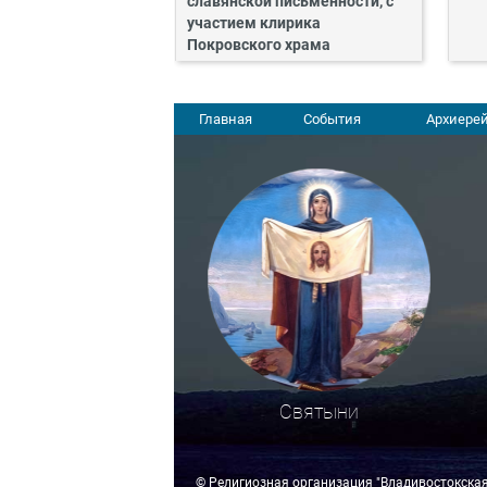
славянской письменности, с
участием клирика
Покровского храма
Главная
События
Архиерей
Святыни
© Религиозная организация "Владивостокска