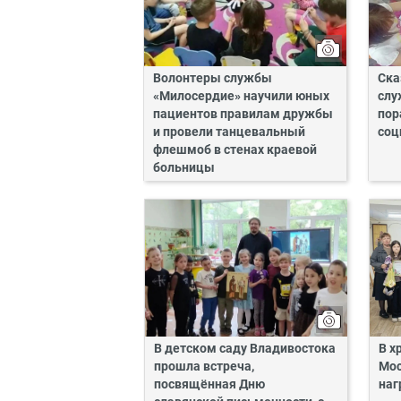
Волонтеры службы
Ска
«Милосердие» научили юных
слу
пациентов правилам дружбы
пор
и провели танцевальный
соц
флешмоб в стенах краевой
больницы
В детском саду Владивостока
В х
прошла встреча,
Мос
посвящённая Дню
наг