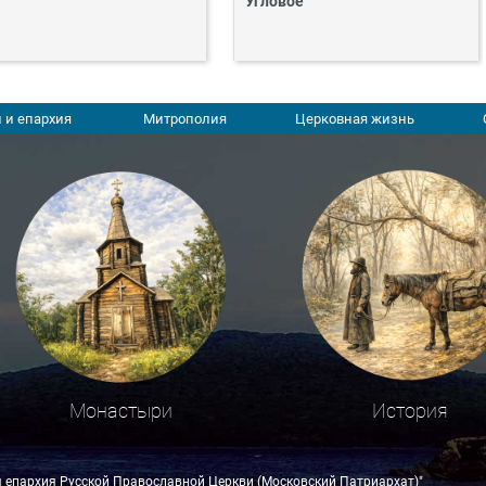
Угловое
 и епархия
Митрополия
Церковная жизнь
Монастыри
История
я епархия Русской Православной Церкви (Московский Патриархат)"