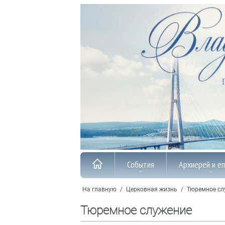
События
Архиерей и е
На главную
/
Церковная жизнь
/
Тюремное сл
Тюремное служение