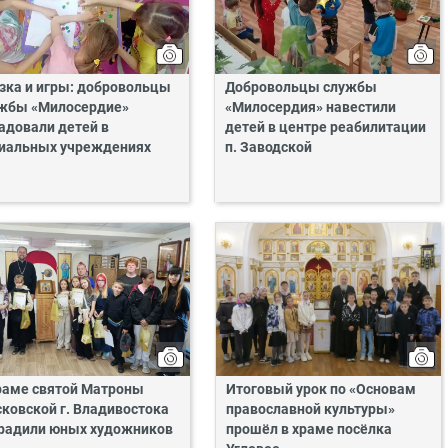
зка и игры: добровольцы
Добровольцы службы
жбы «Милосердие»
«Милосердия» навестили
адовали детей в
детей в центре реабилитации
иальных учреждениях
п. Заводской
раме святой Матроны
Итоговый урок по «Основам
ковской г. Владивостока
православной культуры»
радили юных художников
прошёл в храме посёлка