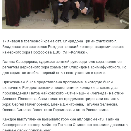
17 января в трапезной храма свт. Спиридона Тримифунтского г.
Владивостока состоялся Рождественский концерт академического
камерного хора Профсоюза ДВО РАН «Коллаж».
Галина Саводерова, художественный руководитель хора, является
регентом церковного хора храма свт. Спиридона Тримифунтского. Но
для хористов это был первый опыт выступления в храме.
Прихожанам была представлена программа, в которую были
включены Рождественские песнопения и колядки, а также два
произведения Петра Чайковского: «Отче наш» и «Легенда» на стихи
Алексея Плещеева. Свои таланты продемонстрировали солисты
хора: Сергей Ничепоренко, Елена Дмитриева, Татьяна Зеленова,
Оксана Бигаева, Валентина Гараинова и Анна Расщепкина.
Каждое выступление вызывало громкие аплодисменты. Галина
Саводерова и концертмейстер Татьяна Онищенко остались довольны
пением своих подопечных.