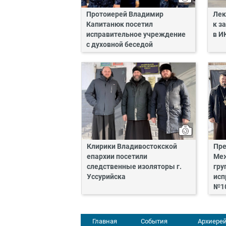
Протоиерей Владимир
Лек
Капитанюк посетил
к з
исправительное учреждение
в И
с духовной беседой
Клирики Владивостокской
Пре
епархии посетили
Меж
следственные изоляторы г.
гру
Уссурийска
исп
№1
Главная
События
Архиерей