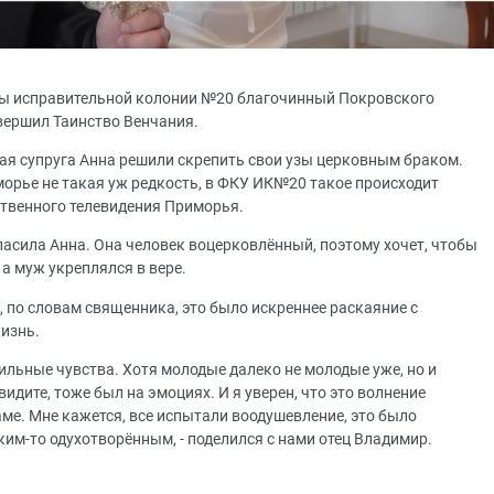
цы исправительной колонии №20 благочинный Покровского
вершил Таинство Венчания.
я супруга Анна решили скрепить свои узы церковным браком.
морье не такая уж редкость, в ФКУ ИК№20 такое происходит
твенного телевидения Приморья.
асила Анна. Она человек воцерковлённый, поэтому хочет, чтобы
а муж укреплялся в вере.
 по словам священника, это было искреннее раскаяние с
изнь.
ильные чувства. Хотя молодые далеко не молодые уже, но и
видите, тоже был на эмоциях. И я уверен, что это волнение
аме. Мне кажется, все испытали воодушевление, это было
ким-то одухотворённым, - поделился с нами отец Владимир.