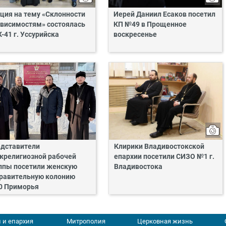
ция на тему «Склонности
Иерей Даниил Есаков посетил
ависимостям» состоялась
КП №49 в Прощенное
К-41 г. Уссурийска
воскресенье
дставители
Клирики Владивостокской
религиозной рабочей
епархии посетили СИЗО №1 г.
ппы посетили женскую
Владивостока
равительную колонию
0 Приморья
 и епархия
Митрополия
Церковная жизнь