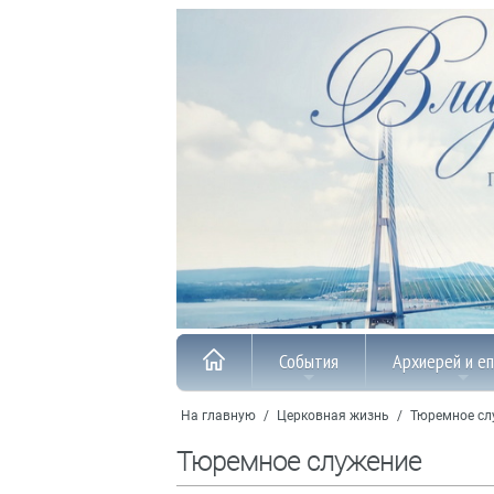
События
Архиерей и е
На главную
/
Церковная жизнь
/
Тюремное сл
Тюремное служение