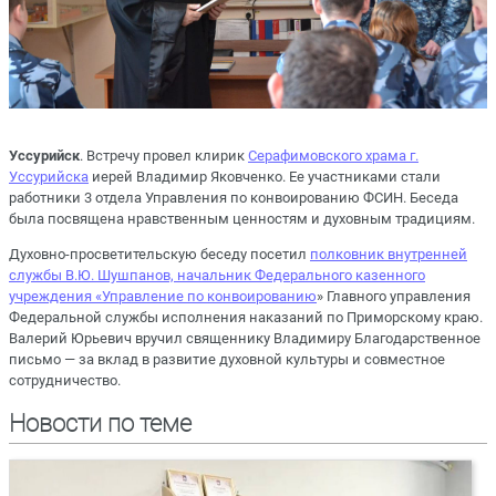
Уссурийск
. Встречу провел клирик
Серафимовского храма г.
Уссурийска
иерей Владимир Яковченко. Ее участниками стали
работники 3 отдела Управления по конвоированию ФСИН. Беседа
была посвящена нравственным ценностям и духовным традициям.
Духовно-просветительскую беседу посетил
полковник внутренней
службы В.Ю. Шушпанов, начальник Федерального казенного
учреждения «Управление по конвоированию
» Главного управления
Федеральной службы исполнения наказаний по Приморскому краю.
Валерий Юрьевич вручил священнику Владимиру Благодарственное
письмо ― за вклад в развитие духовной культуры и совместное
сотрудничество.
Новости по теме