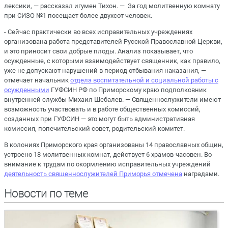
лексики, ― рассказал игумен Тихон. ― За год молитвенную комнату
при СИЗО №1 посещает более двухсот человек.
- Сейчас практически во всех исправительных учреждениях
организована работа представителей Русской Православной Церкви,
и это приносит свои добрые плоды. Анализ показывает, что
осужденные, с которыми взаимодействует священник, как правило,
уже не допускают нарушений в период отбывания наказания, ―
отмечает начальник
отдела воспитательной и социальной работы с
осужденными
ГУФСИН РФ по Приморскому краю подполковник
внутренней службы Михаил Шебалев. ― Священнослужители имеют
возможность участвовать и в работе общественных комиссий,
созданных при ГУФСИН ― это могут быть административная
комиссия, попечительский совет, родительский комитет.
В колониях Приморского края организованы 14 православных общин,
устроено 18 молитвенных комнат, действует 6 храмов-часовен. Во
внимание к трудам по окормлению исправительных учреждений
деятельность священнослужителей Приморья отмечена
наградами.
Новости по теме