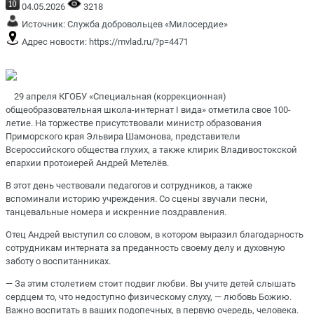
04.05.2026
3218
Источник:
Служба добровольцев «Милосердие»
Адрес новости:
https://mvlad.ru/?p=4471
29 апреля КГОБУ «Специальная (коррекционная)
общеобразовательная школа-интернат I вида» отметила свое 100-
летие. На торжестве присутствовали министр образования
Приморского края Эльвира Шамонова, представители
Всероссийского общества глухих, а также клирик Владивостокской
епархии протоиерей Андрей Метелёв.
В этот день чествовали педагогов и сотрудников, а также
вспоминали историю учреждения. Со сцены звучали песни,
танцевальные номера и искренние поздравления.
Отец Андрей выступил со словом, в котором выразил благодарность
сотрудникам интерната за преданность своему делу и духовную
заботу о воспитанниках.
— За этим столетием стоит подвиг любви. Вы учите детей слышать
сердцем то, что недоступно физическому слуху, — любовь Божию.
Важно воспитать в ваших подопечных, в первую очередь, человека.