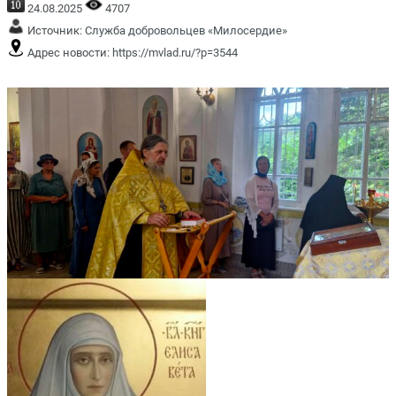
24.08.2025
4707
Источник:
Служба добровольцев «Милосердие»
Адрес новости:
https://mvlad.ru/?p=3544