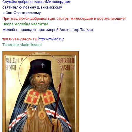
Службы добровольцев «Милосердие»
святителю Иоанну Шанхайскому
и Сан-Францисскому
Приглашаются добровольцы, сестры милосердия и все желающие!
После молебна чаепитие.
Молебен проводит протоиерей Александр Талько.
тел.8-914-704-29-19,
http://mvlad.ru/
Телеграм vladmiloserd