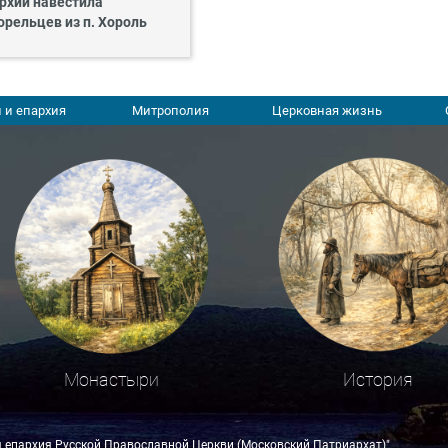
рхии навестила
орельцев из п. Хороль
 и епархия
Митрополия
Церковная жизнь
Монастыри
История
я епархия Русской Православной Церкви (Московский Патриархат)"