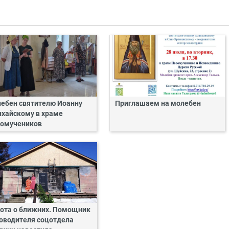
ебен святителю Иоанну
Приглашаем на молебен
хайскому в храме
омучеников
ота о ближних. Помощник
оводителя соцотдела