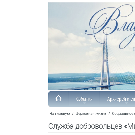
События
Архиерей и е
На главную
/
Церковная жизнь
/
Социальное 
Служба добровольцев «М