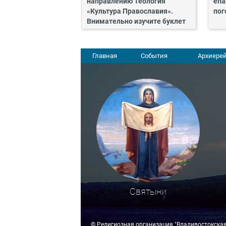
направлению Теология
епа
«Культура Православия».
пог
Внимательно изучите буклет
Главная
События
Архиерей
Святыни
© Религиозная организация "Владивостокска