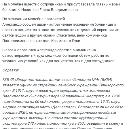
На молебне вместе с сотрудниками присутствовала главный врач
больницы Новицкая Елена Владимировна.
По окончании молебна протоиерей
Александр обошел административные помещения больницы и
посетил пациентов в палатах нескольких отделений окропляя их
святой водой и вручая иконки Спасителя, великомученика
Пантелеимона и святителя Крымского Луки.
В своем слове отец Александр обратил внимание на
самоотверженный труд медиков, большой объем работы по
улучшению условий как для пациентов, так и для сотрудников.
Справка:
КГБУЗ «Владивостокская клиническая больница №4» (ВКБ4)
является одним из старейших лечебных учреждений Приморского
края. В 1917 году на территории судоремонтных мастерских
Владивостока был открыт первый врачебный медпункт, а в 1934
году больница на 60 койко-мест, реорганизованная в 1943 году в
медико-санитарную часть «Дальзавода». Впоследствии на ее базе
создана ВКБ4, которая является многопрофильным лечебным
учреждением, имеющим в своем составе круглосуточный
стационар на 273 койки, поликлинику на 350 посещений в смену и
поликлиническое отделение на острове Попова. Стационар