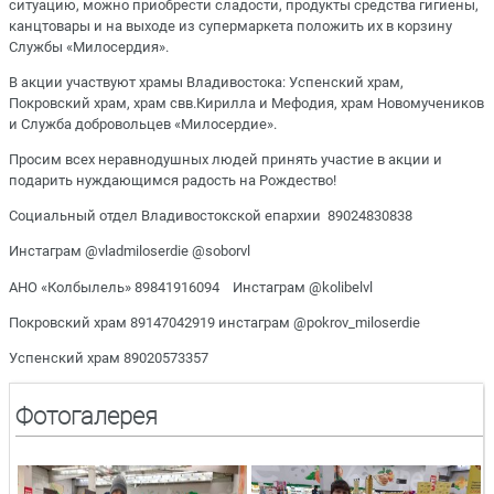
ситуацию, можно приобрести сладости, продукты средства гигиены,
канцтовары и на выходе из супермаркета положить их в корзину
Службы «Милосердия».
В акции участвуют храмы Владивостока: Успенский храм,
Покровский храм, храм свв.Кирилла и Мефодия, храм Новомучеников
и Служба добровольцев «Милосердие».
Просим всех неравнодушных людей принять участие в акции и
подарить нуждающимся радость на Рождество!
Социальный отдел Владивостокской епархии 89024830838
Инстаграм @vladmiloserdie @soborvl
АНО «Колбылель» 89841916094 Инстаграм @kolibelvl
Покровский храм 89147042919 инстаграм @pokrov_miloserdie
Успенский храм 89020573357
Фотогалерея