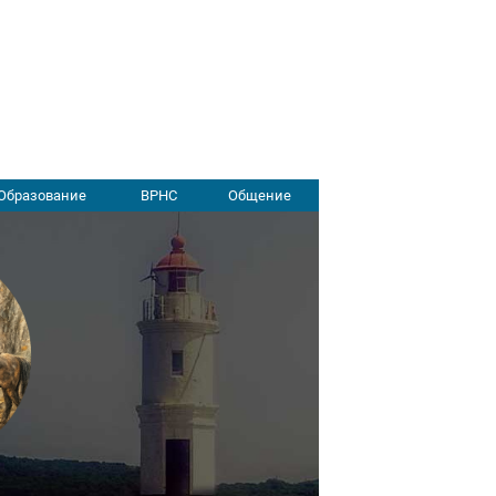
Образование
ВРНС
Общение