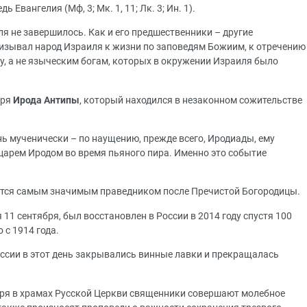
 Евангелия (Мф, 3; Мк. 1, 11; Лк. 3; Ин. 1).
я не завершилось. Как и его предшественники – другие
изывал народ Израиля к жизни по заповедям Божиим, к отречению
гу, а не языческим богам, которых в окружении Израиля было
аря
Ирода Антипы
, который находился в незаконном сожительстве
ь мученически – по наущению, прежде всего, Иродиады, ему
 царем Иродом во время пьяного пира. Именно это событие
ется самым значимым праведником после Пречистой Богородицы.
11 сентября, был восстановлен в России в 2014 году спустя 100
 с 1914 года.
России в этот день закрывались винные лавки и прекращалась
бря в храмах Русской Церкви священники совершают молебное