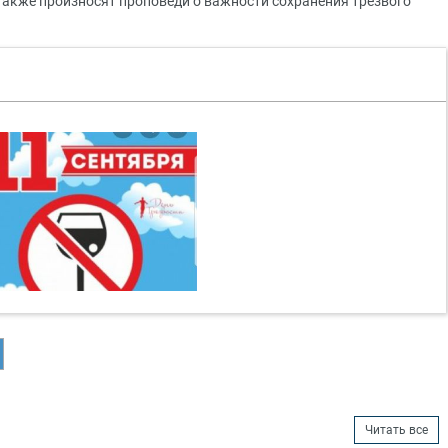
 также произносят проповеди о важности сохранения трезвого
Читать все