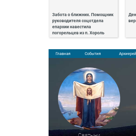
Забота о ближних. Помощник
Ден
руководителя соцотдела
вер
епархии навестила
погорельцев из п. Хороль
Главная
События
Архиерей
Святыни