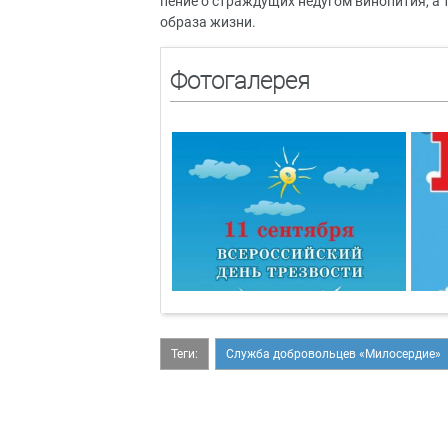
пение о страждущих недугом винопития, а
образа жизни.
Фотогалерея
Теги:
Служба добровольцев «Милосердие»