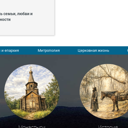
ь семьи, любви и
ности
 и епархия
Митрополия
Церковная жизнь
Монастыри
История