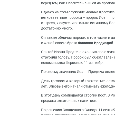
перед тем, как Спаситель вышел на проповедь
Однако на этом служение Иоанна Крестител
ветхозаветные пророки – пророк Иоанн пр
от греха, к служению только истинному Бо
достаточно много.
Он также обличал пороки, в том числе, и ц
с женой своего брата
Филиппа Иродиадой
.
Святой Иоанн Предтеча окончил свою жизн
отрубили голову. Пророк был обезглавлен
вспоминается Церковью 11 сентября.
По своему значению Иоанн Предтеча явля
День трезвости, который также отмечается 
лет. Впервые его начали отмечать ежегодно
В этот день соблюдается строгий пост. В 
продажа алкогольных напитков.
По решению Священного Синода, 11 сентя