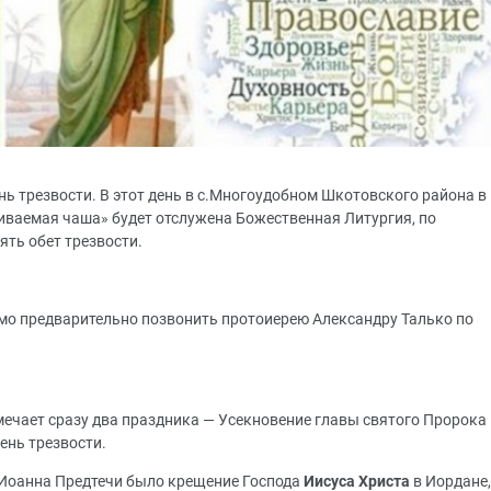
нь трезвости. В этот день в с.Многоудобном Шкотовского района в
иваемая чаша» будет отслужена Божественная Литургия, по
ть обет трезвости.
мо предварительно позвонить протоиерею Александру Талько по
мечает сразу два праздника — Усекновение главы святого Пророка
ень трезвости.
 Иоанна Предтечи было крещение Господа
Иисуса Христа
в Иордане,