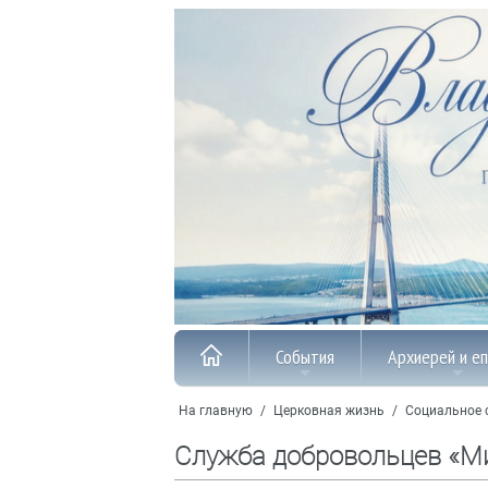
События
Архиерей и е
На главную
/
Церковная жизнь
/
Социальное 
Служба добровольцев «М