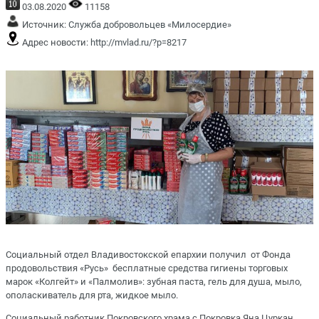
03.08.2020
11158
Источник:
Служба добровольцев «Милосердие»
Адрес новости:
http://mvlad.ru/?p=8217
Социальный отдел Владивостокской епархии получил от Фонда
продовольствия «Русь» бесплатные средства гигиены торговых
марок «Колгейт» и «Палмолив»: зубная паста, гель для душа, мыло,
ополаскиватель для рта, жидкое мыло.
Социальный работник Покровского храма с.Покровка Яна Цуркан