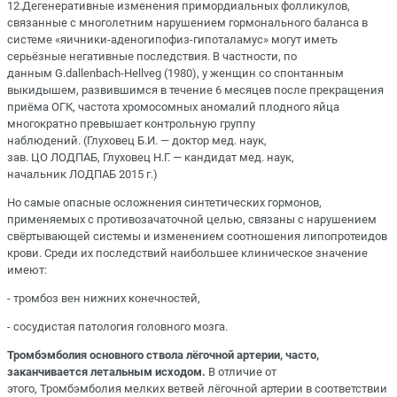
12.Дегенеративные изменения примордиальных фолликулов,
связанные с многолетним нарушением гормонального баланса в
системе «яичники-аденогипофиз-гипоталамус» могут иметь
серьёзные негативные последствия. В частности, по
данным G.dallenbach-Неllveg (1980), у женщин со спонтанным
выкидышем, развившимся в течение 6 месяцев после прекращения
приёма ОГК, частота хромосомных аномалий плодного яйца
многократно превышает контрольную группу
наблюдений. (Глуховец Б.И. — доктор мед. наук,
зав. ЦО ЛОДПАБ, Глуховец Н.Г. — кандидат мед. наук,
начальник ЛОДПАБ 2015 г.)
Но самые опасные осложнения синтетических гормонов,
применяемых с противозачаточной целью, связаны с нарушением
свёртывающей системы и изменением соотношения липопротеидов
крови. Среди их последствий наибольшее клиническое значение
имеют:
- тромбоз вен нижних конечностей,
- сосудистая патология головного мозга.
Тромбэмболия основного ствола лёгочной артерии, часто,
заканчивается летальным исходом.
В отличие от
этого, Тромбэмболия мелких ветвей лёгочной артерии в соответствии