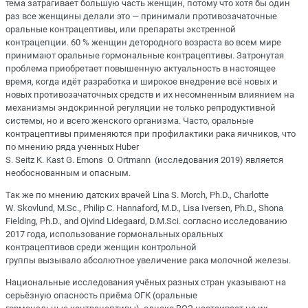
тема затрагивает большую часть женщин, потому что хотя бы один
раз все женщины делали это — принимали противозачаточные
оральные контрацептивы, или препараты экстренной
контрацепции. 60 % женщин детородного возраста во всем мире
принимают оральные гормональные контрацептивы. Затронутая
проблема приобретает повышенную актуальность в настоящее
время, когда идёт разработка и широкое внедрение всё новых и
новых противозачаточных средств и их несомненным влиянием на
механизмы эндокринной регуляции не только репродуктивной
системы, но и всего женского организма. Часто, оральные
контрацептивы применяются при профилактики рака яичников, что
по мнению ряда ученных Huber
S. Seitz K. Kast G. Emons O. Ortmann (исследования 2019) является
необоснованным и опасным.
​Так же по мнению датских врачей Lina S. Morch, Ph.D., Charlotte
W. Skovlund, M.Sc., Philip C. Hannaford, M.D., Lisa Iversen, Ph.D., Shona
Fielding, Ph.D., and Ojvind Lidegaard, D.M.Sci. согласно исследованию
2017 года, использование гормональных оральных
контрацептивов среди женщин контрольной
группы вызывало абсолютное увеличение рака молочной железы.
Национальные исследования учёных разных стран указывают на
серьёзную опасность приёма ОГК (оральные