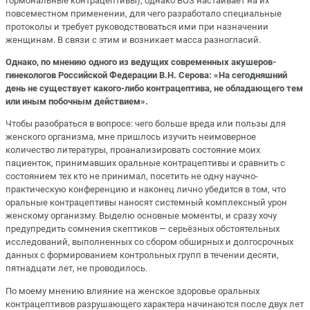
гормональные контрацептивы), однако ВОЗ настаивает на их
повсеместном применении, для чего разработало специальные
протоколы и требует руководствоваться ими при назначении
женщинам. В связи с этим и возникает масса разногласий.
Однако, по мнению одного из ведущих современных акушеров-
гинекологов Российской Федерации В.Н. Серова: «На сегодняшний
день не существует какого-либо контрацептива, не обладающего тем
или иным побочным действием».
Чтобы разобраться в вопросе: чего больше вреда или пользы для
женского организма, мне пришлось изучить неимоверное
количество литературы, проанализировать состояние моих
пациенток, принимавших оральные контрацептивы и сравнить с
состоянием тех кто не принимал, посетить не одну научно-
практическую конференцию и наконец лично убедится в том, что
оральные контрацептивы наносят системный комплексный урон
женскому организму. Выделю основные моменты, и сразу хочу
предупредить сомнения скептиков — серьёзных обстоятельных
исследований, выполненных со сбором обширных и долгосрочных
данных с формированием контрольных групп в течении десяти,
пятнадцати лет, не проводилось.
По моему мнению влияние на женское здоровье оральных
контрацептивов разрушающего характера начинаются после двух лет