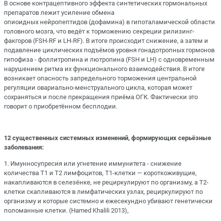
В основе контрацептивного эффекта синтетических гормональных
препаратов лежит усиление обмена
опиоидных нейропептидов (дофамина) в гипоталамической области
головного мозга, что ведёт к торможению секреции рилизинг-
факгоров (FSH-RF и LH-RF). В итоге происходит снижение, а затем и
подавление циклических подъёмов уровня гонадотропных гормонов
гипофиза - фоллитропина и лютропина (FSН и LH) с одновременным
нарушением ритма их функционального взаимодействия. В итоге
возникает опасность запредельного торможения центральной
регуляции овариально-менструального цикла, которая может
сохраняться и после прекращения приёма ОГК. Фактически это
говорит о приобретённом бесплодии.
12 существенных системных изменений, формирующих серьёзные
заболевания:
1. Имунносупресия или угнетение иммунитета - снижение
количества Т1 и Т2 лимфоцитов, Т1-клетки — короткоживущие,
накапливаются в селезёнке, не рециркулируют по организму, а Т2-
клетки скапливаются в лимфатических узлах, рециркулируют по
организму и которые системно и ежесекундно убивают генетически
поломанные клетки. (Hamed Khalili 2013),