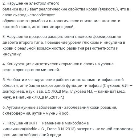
2. Нарушение электролитного
баланса вызывает реалогические свойства крови (вязкость), что в
свою очередь способствует
образованию тромбов и патологическое снижение плотности
костной ткани, истончение хрящевой.
3. Нарушение процесса расщепления глюкозы формирование
диабета второго типа. Повышение уровня глюкозы и инсулина в
крови с реальной возможностью развития резистентности к
инсулину.
4. Конкуренция синтетических гормонов и своих на уровне
рецепторов органов мишеней.
5. Необратимые нарушение работы гиппоталамо-гипофизарной
области, ингибация секреторной функции гипофиза (Глуховец Б.И. —
доктор мед. наук, зав. ЦО ЛОДПАБ, Глуховец Н.Г. — кандидат мед.
наук, начальник ЛОДПАБ2015 г.)
6. Аутоиммунные заболевания - заболевания кожи розация,
склеродермия, аутоиммунный зоб.
7. Нарушения ЖКТ – изменение микробиома
кишечника(Мarkle J.G., Franc D.N. 2013) энтериты не ясной этиологии,
рост числа заболеваний среди