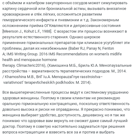
с объёмом и калибром закупоренных сосудов может симулировать
картину сердечной или бронхиальной астмы, вызывать внезапное
кровохаркание и отёк лёгких, осложняться развитием
геморрагического инфаркта и пневмонии и т.д. Закономерным
осложнением приёма ОГКявляются и депрессивные состояния
[Мееrson J., Коhut L.F., 1988]. С возрастом эти процессы возникают в
результате естественного старения. Однако широкое
применение гормональных препаратов при климаксе усугубляет эти
проблемы, делая их неизбежными (Baber RJ, Panay N, Fenton
A; IMS Writing Group. 2016 IMS Recommendations on women’s midlife
health and menopause hormone
therapy. Climacteric2016), (Хамошина М.Б., Бриль Ю.А. Менопаузальные
расстройства – вариативность терапевтических подходов. М., 2014.
/ Khamoshina M.B., Bril’ Iu.A. Menopauzal’nye rasstroistva–
variativnost’ terapevticheskikh podkhodov. M. 2014).
Все вышеперечисленные процессы ведут к системному ухудшению
здоровья женщины. Поэтому я своим клиентам не рекомендую
оральную гормональную контрацепцию, поскольку ответственность
довольно высока и риски не оправданны. Я прекрасно понимаю, что
женщина выбирает удобство, доступность, дешевизну, но я так же
понимаю что здоровье вам вернуть не сможет даже самый лучший
доктор. Поэтому я советую настоятельно задуматься при решения
вопроса контрацепции и взвесить все за и против и выбрать