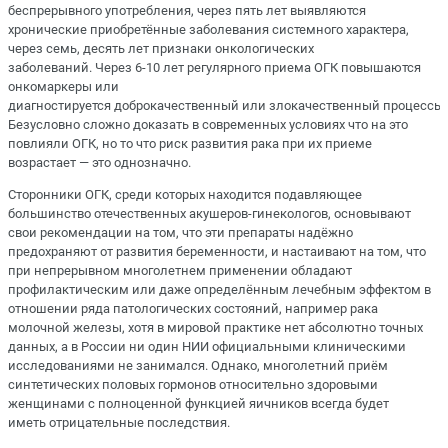
беспрерывного употребления, через пять лет выявляются
хронические приобретённые заболевания системного характера,
через семь, десять лет признаки онкологических
заболеваний. Через 6-10 лет регулярного приема ОГК повышаются
онкомаркеры или
диагностируется доброкачественный или злокачественный процессы.
Безусловно сложно доказать в современных условиях что на это
повлияли ОГК, но то что риск развития рака при их приеме
возрастает — это однозначно.
Сторонники ОГК, среди которых находится подавляющее
большинство отечественных акушеров-гинекологов, основывают
свои рекомендации на том, что эти препараты надёжно
предохраняют от развития беременности, и настаивают на том, что
при непрерывном многолетнем применении обладают
профилактическим или даже определённым лечебным эффектом в
отношении ряда патологических состояний, например рака
молочной железы, хотя в мировой практике нет абсолютно точных
данных, а в России ни один НИИ официальными клиническими
исследованиями не занимался. Однако, многолетний приём
синтетических половых гормонов относительно здоровыми
женщинами с полноценной функцией яичников всегда будет
иметь отрицательные последствия.