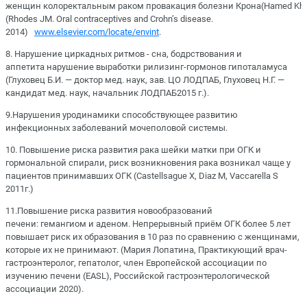
женщин колоректальным раком провакация болезни Крона(Hamed Khalil
(Rhodes JM. Oral contraceptives and Crohn’s disease.
2014)
www.elsevier.com/locate/envint
.
8. Нарушение циркадных ритмов - сна, бодрствования и
аппетита нарушение выработки рилизинг-гормонов гипоталамуса
(Глуховец Б.И. — доктор мед. наук, зав. ЦО ЛОДПАБ, Глуховец Н.Г. —
кандидат мед. наук, начальник ЛОДПАБ2015 г.).
9.Нарушения уродинамики способствующее развитию
инфекционных заболеваний мочеполовой системы.
10. Повышение риска развития рака шейки матки при ОГК и
гормональной спирали, риск возникновения рака возникал чаще у
пациентов принимавших ОГК (Castellsague X, Diaz M, Vaccarella S
2011г.)
11.Повышение риска развития новообразований
печени: гемангиом и аденом. Непрерывный приём ОГК более 5 лет
повышает риск их образования в 10 раз по сравнению с женщинами,
которые их не принимают. (Мария Лопатина, Практикующий врач-
гастроэнтеролог, гепатолог, член Европейской ассоциации по
изучению печени (EASL), Российской гастроэнтерологической
ассоциации 2020).