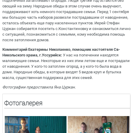
подопечных затапливают огороды. Люди третий год остаются без
овощей на зиму. Народные обеды в этом случае очень выручают,
поддерживают хоть немного пострадавшие семьи. Перед 1 сентября
мы большую часть наборов развезли пострадавшим от наводнение,
осталось объехать еще пару населенных пунктов. Иерей Стефан
Цуркан собирается посетить с.Константиновку и ознакомиться лично
с ситуацией, познакомиться с семьями, кому необходима помощь
после затопления домов.
Комментарий Екатерины Николаенко, помощник настоятеля Св-
Никольского храма, г.Уссурийск:
У нас на попечении находятся
малоимущие семьи. Некоторые из них этим летом еще и пострадали
от наводнения. У кого-то затоплен огород, а у кого-то была вода в
доме. Народные обеды, в которые входят 5 видов круп и бутылка
масла, существенная поддержка для этих семей.
Фотографии предоставила Яна Цуркан.
Фотогалерея