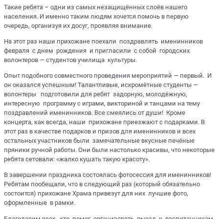
Такие ребята – одни из самых незащищённых слоёв нашего
населения. И именно таким людям хочется помочь в первую
очередь, организуя их досуг, проявляя внимание.
На этот раз наши прихожане поехали поздравлять именинников
февраля с днем рождения и пригласили с собой городских
волонтеров — студентов училища культуры.
Опыт подобного совместного проведения мероприятий — первый. И
он оказался успешным! Талантливые, искромётные студенты —
волонтеры подготовили для ребят задорную, молодёжную,
интересную программу с играми, викториной и танцами на тему
поздравлений именинников. Все смеялись от души! Кроме
концерта, как всегда, наши прихожане приезжают с подарками. В
этот раз в качестве подарков и призов для именинников и всех
остальных участников были замечательные вкусные печёные
пряники ручной работы. Они были настолько красивы, что некоторые
ребята сетовали: «жалко кушать такую красоту».
В завершении праздника состоялась фотосессия для именинников!
Ребятам пообещали, что в следующий раз (который обязательно
состоится) прихожане Храма привезут для них лучшие фото,
оформленные в рамки.
Благодарим всех, кто помог организовать выезд к воспитанникам