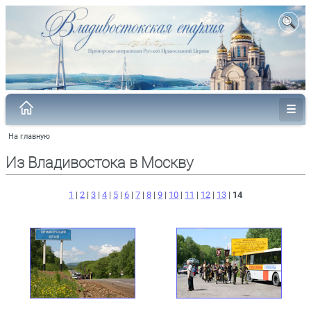
На главную
Из Владивостока в Москву
1
|
2
|
3
|
4
|
5
|
6
|
7
|
8
|
9
|
10
|
11
|
12
|
13
|
14