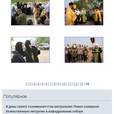
1
|
2
|
3
|
4
|
5
|
6
|
7
|
8
|
9
|
10
|
11
|
12
|
13
|
14
Популярное
В день своего тезоименитства митрополит Павел совершил
Божественную литургию в кафедральном соборе