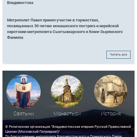
Владивостока
Митрополит Павел принял участие в торжествах,
посвященных 30-летию монашеского пострига и иерейской
хиротонии митрополита Сыктывкарского и Коми-Зырянского
Филиппа
Читать все
Святыни
Монастыри
История
© Религиозная организация "Владивостокская епархия Русской Православной
Церкви (Московский Патриархат)"
По благословению митрополита Владивостокского и Приморского Павла.