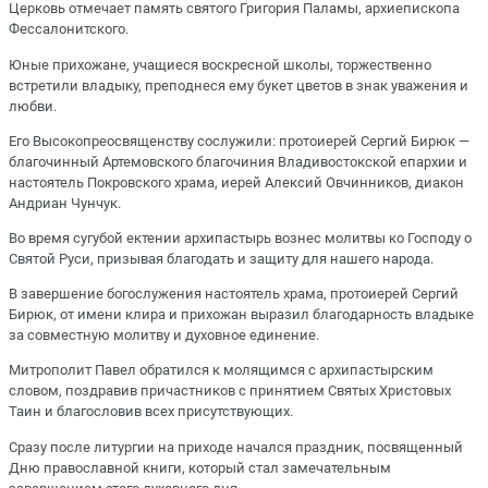
Церковь отмечает память святого Григория Паламы, архиепископа
Фессалонитского.
Юные прихожане, учащиеся воскресной школы, торжественно
встретили владыку, преподнеся ему букет цветов в знак уважения и
любви.
Его Высокопреосвященству сослужили: протоиерей Сергий Бирюк —
благочинный Артемовского благочиния Владивостокской епархии и
настоятель Покровского храма, иерей Алексий Овчинников, диакон
Андриан Чунчук.
Во время сугубой ектении архипастырь вознес молитвы ко Господу о
Святой Руси, призывая благодать и защиту для нашего народа.
В завершение богослужения настоятель храма, протоиерей Сергий
Бирюк, от имени клира и прихожан выразил благодарность владыке
за совместную молитву и духовное единение.
Митрополит Павел обратился к молящимся с архипастырским
словом, поздравив причастников с принятием Святых Христовых
Таин и благословив всех присутствующих.
Сразу после литургии на приходе начался праздник, посвященный
Дню православной книги, который стал замечательным