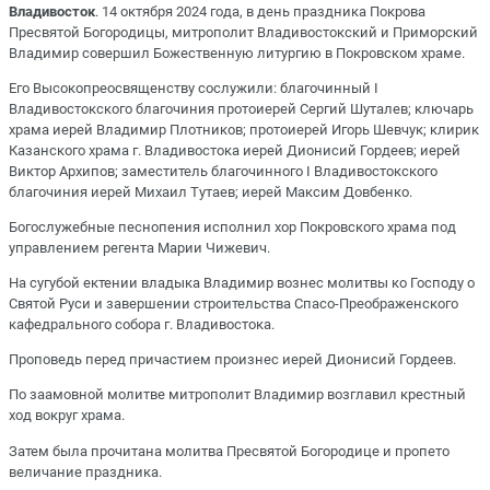
Владивосток
. 14 октября 2024 года, в день праздника Покрова
Пресвятой Богородицы, митрополит Владивостокский и Приморский
Владимир совершил Божественную литургию в Покровском храме.
Его Высокопреосвященству сослужили: благочинный I
Владивостокского благочиния протоиерей Сергий Шуталев; ключарь
храма иерей Владимир Плотников; протоиерей Игорь Шевчук; клирик
Казанского храма г. Владивостока иерей Дионисий Гордеев; иерей
Виктор Архипов; заместитель благочинного I Владивостокского
благочиния иерей Михаил Тутаев; иерей Максим Довбенко.
Богослужебные песнопения исполнил хор Покровского храма под
управлением регента Марии Чижевич.
На сугубой ектении владыка Владимир вознес молитвы ко Господу о
Святой Руси и завершении строительства Спасо-Преображенского
кафедрального собора г. Владивостока.
Проповедь перед причастием произнес иерей Дионисий Гордеев.
По заамовной молитве митрополит Владимир возглавил крестный
ход вокруг храма.
Затем была прочитана молитва Пресвятой Богородице и пропето
величание праздника.