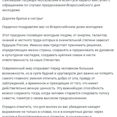
Святейший Патриарх Московский и всея Руси Кирилл выступил с
обращением по случаю празднования Всероссийского дня
молодежи.
Дорогие братья и сестры!
Сердечно поздравляю вас со Всероссийским днем молодежи.
Этот праздник посвящен молодым людям, от энергии, талантов,
знаний и честного труда которых в значительной степени зависит
будущее России. Именно вам предстоит принимать решения,
определяющие жизнь страны, сохранять и преумножать ее духовное
и культурное наследие, создавать крепкие семьи и нести
ответственность за наше Отечество.
Современный мир открывает перед человеком большие
возможности, но в суете будней и круговороте дел важно не потерять
самого главного: умения отличать добро от зла, правду от
заблуждений, а временное и преходящее от того, что имеет
действительно вечную ценность. Эту важнейшую способность
можно сохранить тогда, когда человек старается следовать голосу
совести, памятуя о своем высоком предназначении.
Отрадно отметить, что для многих из вас убеждения находят
выражение не только в словах, но и в конкретных делах: через
участие в благотворительных проектах, в социальном и