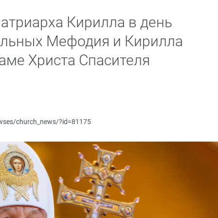
атриарха Кирилла в день
ольных Мефодия и Кирилла
раме Христа Спасителя
newses/church_news/?id=81175