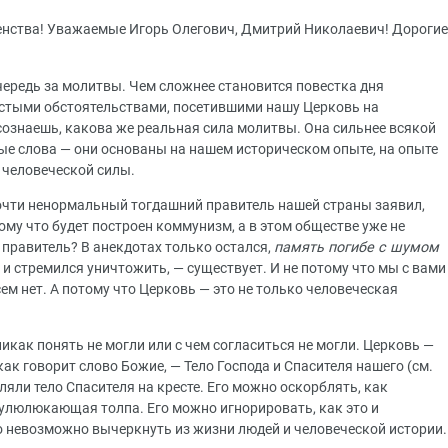
нства! Уважаемые Игорь Олегович, Дмитрий Николаевич! Дорогие
чередь за молитвы. Чем сложнее становится повестка дня
ростыми обстоятельствами, посетившими нашу Церковь на
сознаешь, какова же реальная сила молитвы. Она сильнее всякой
вые слова — они основаны на нашем историческом опыте, на опыте
 человеческой силы.
очти ненормальный тогдашний правитель нашей страны заявил,
тому что будет построен коммунизм, а в этом обществе уже не
т правитель? В анекдотах только остался,
память погибе с шумом
ал и стремился уничтожить, — существует. И не потому что мы с вами
ем нет. А потому что Церковь — это не только человеческая
икак понять не могли или с чем согласиться не могли. Церковь —
ак говорит слово Божие, — Тело Господа и Спасителя нашего (см.
вляли тело Спасителя на кресте. Его можно оскорблять, как
 улюлюкающая толпа. Его можно игнорировать, как это и
го невозможно вычеркнуть из жизни людей и человеческой истории.