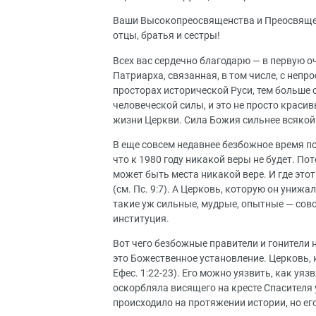
Ваши Высокопреосвященства и Преосвяще
отцы, братья и сестры!
Всех вас сердечно благодарю — в первую о
Патриарха, связанная, в том числе, с неп
просторах исторической Руси, тем больше 
человеческой силы, и это не просто краси
жизни Церкви. Сила Божия сильнее всякой
В еще совсем недавнее безбожное время п
что к 1980 году никакой веры не будет. По
может быть места никакой вере. И где это
(см. Пс. 9:7). А Церковь, которую он униж
такие уж сильные, мудрые, опытные — совс
институция.
Вот чего безбожные правители и гонители н
это Божественное установление. Церковь, к
Ефес. 1:22-23). Его можно уязвить, как уяз
оскорбляла висящего на кресте Спасителя
происходило на протяжении истории, но е