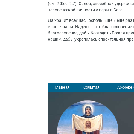
(см. 2 Фес. 2:7). Силой, способной удерж
человеческой личности и веры в Бога.
Да хранит всех нас Господь! Еще и еще раз
власти наши. Надеюсь, что благословение 
благословение, дабы благодать Божия прик
нашим, дабы укрепилась спасительная прав
Главная
События
Архиерей