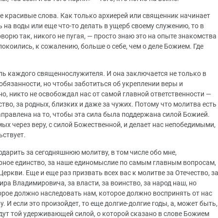
е красивые слова. Как только архиерей или священник начинает
ь на воды или еще что-то делать в ущерб своему служению, то в
ворю так, никого не пугая, — просто знаю это на опыте знакомства
покоились, к сожалению, больше о себе, чем о деле Божием. Где
ль каждого священнослужителя. И она заключается не только в
обязанности, но чтобы заботиться об укреплении веры и
но, никто не освобождал нас от самой главной ответственности —
ство, за родных, близких и даже за чужих. Потому что молитва есть
правлена на то, чтобы эта сила была поддержана силой Божией.
ых через веру, с силой Божественной, и делает нас непобедимыми,
ьствует.
одарить за сегодняшнюю молитву, в том числе обо мне,
рное единство, за наше единомыслие по самым главным вопросам,
еркви. Еще и еще раз призвать всех вас к молитве за Отечество, з
а Владимировича, за власти, за воинство, за народ наш, но
орое должно наследовать нам, которое должно воспринять от нас
. И если это произойдет, то еще долгие-долгие годы, а, может быть,
дут той удерживающей силой, о которой сказано в слове Божием