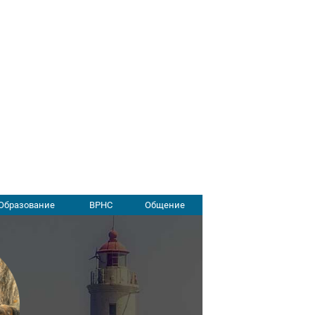
Образование
ВРНС
Общение