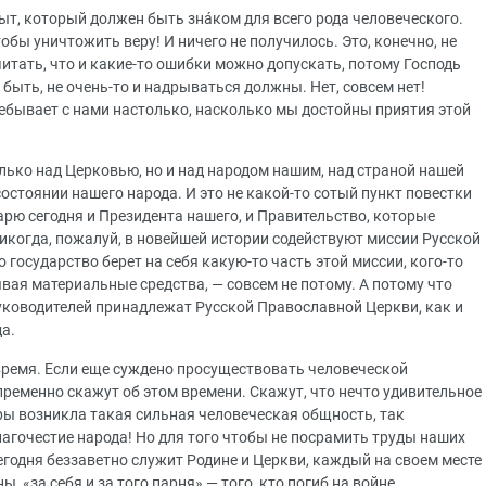
ыт, который должен быть знáком для всего рода человеческого.
бы уничтожить веру! И ничего не получилось. Это, конечно, не
читать, что и какие-то ошибки можно допускать, потому Господь
 быть, не очень-то и надрываться должны. Нет, совсем нет!
ебывает с нами настолько, насколько мы достойны приятия этой
олько над Церковью, но и над народом нашим, над страной нашей
остоянии нашего народа. И это не какой-то сотый пункт повестки
арю сегодня и Президента нашего, и Правительство, которые
икогда, пожалуй, в новейшей истории содействуют миссии Русской
 государство берет на себя какую-то часть этой миссии, кого-то
вая материальные средства, — совсем не потому. А потому что
руководителей принадлежат Русской Православной Церкви, как и
а.
 время. Если еще суждено просуществовать человеческой
пременно скажут об этом времени. Скажут, что нечто удивительное
ры возникла такая сильная человеческая общность, так
лагочестие народа! Но для того чтобы не посрамить труды наших
 сегодня беззаветно служит Родине и Церкви, каждый на своем месте
, «за себя и за того парня» — того, кто погиб на войне.