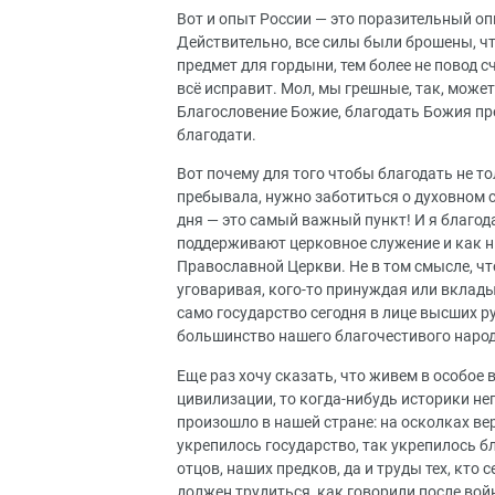
Вот и опыт России — это поразительный оп
Действительно, все силы были брошены, что
предмет для гордыни, тем более не повод с
всё исправит. Мол, мы грешные, так, может
Благословение Божие, благодать Божия пр
благодати.
Вот почему для того чтобы благодать не т
пребывала, нужно заботиться о духовном с
дня — это самый важный пункт! И я благод
поддерживают церковное служение и как н
Православной Церкви. Не в том смысле, что
уговаривая, кого-то принуждая или вклады
само государство сегодня в лице высших 
большинство нашего благочестивого народ
Еще раз хочу сказать, что живем в особое
цивилизации, то когда-нибудь историки не
произошло в нашей стране: на осколках ве
укрепилось государство, так укрепилось б
отцов, наших предков, да и труды тех, кто
должен трудиться, как говорили после войны