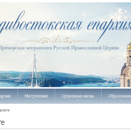
пархия
Митрополия
Церковная жизнь
Образовани
рхате
те