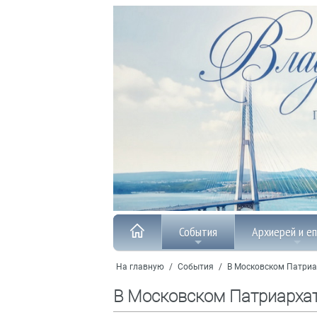
События
Архиерей и е
На главную
/
События
/
В Московском Патриа
В Московском Патриарха