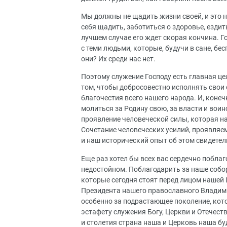
Мы должны не щадить жизни своей, и это н
себя щадить, заботиться о здоровье, ездит
лучшем случае его ждет скорая кончина. Го
с теми людьми, которые, будучи в сане, бес
они? Их среди нас нет.
Поэтому служение Господу есть главная це
том, чтобы добросовестно исполнять свои 
благочестия всего нашего народа. И, конеч
молиться за Родину свою, за власти и воин
проявление человеческой силы, которая на
Сочетание человеческих усилий, проявляем
и наш исторический опыт об этом свидетел
Еще раз хотел бы всех вас сердечно поблаг
недостойном. Поблагодарить за наше собо
которые сегодня стоят перед лицом нашей Ц
Президента нашего православного Владимир
особенно за подрастающее поколение, кот
эстафету служения Богу, Церкви и Отечеству
и столетия страна наша и Церковь наша бу