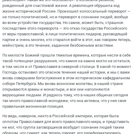
рожденный для счастливой жизни. А революция обрушила ход
жизни исторической России. Произошел колоссальный переворот —
не только политический, но и переворот в сознании людей, вообще
во всем устройстве государства. Но самое, может быть, страшное
последствие этого переворота — это отказ государства Российского
от веры православной, в лице политических лидеров, руководящей
партии и очень многих, кто старался войти в этот, как говорим теперь,
мейнстрим, в это течение, заданное безбожными властями.
По милости Божией прошли тяжелые времена, которые несли в себе
такой потенциал разрушения, что камня на камне могло не остаться,
в том числе и от Православия в северной столице. В какой-то момент
Господь остановил это опасное течение нашей истории, и мы с вами
вновь совершаем богослужение в этом историческом кафедральном
соборе Петербурга. Мы вновь возносим молитвы, в нашей стране
открываются храмы и монастыри, и все они наполняются
верующими людьми. И радуюсь тому, что в наших общинах сегодня
так много православной молодежи, что она активна, что у нее своя
правильная жизненная позиция.
Но ведь, наверное, никто в Российской империи, которая была
оплотом Православия для всего православного мира, и представить
не мог, что группа заговорщиков возбудит сознание людей таким
образом, что сумеет, как теперь говорят, его переформатировать,