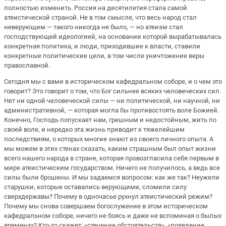
полностью изменить. Россия на десятилетия стала самой
атеистической страной. Не в том смысле, что весь народ стал
неверующим — такого никогда не было, — но атеизм стал
господствующей идеологией, на основании которой вырабатывалась
конкретная политика, и люди, приходившие к власти, ставили
конкретные политические цели, в том числе уничтожение веры
православной.
Сегодня мы с вами в историческом кафедральном соборе, и о чем это
говорит? Это говорит о том, что Бог сильнее всяких человеческих сил.
Нет ни одной человеческой силы — ни политической, ни научной, ни
административной, — которая могла бы противостоять воле Божией.
Конечно, Господь попускает нам, грешным и недостойным, жить по
своей воле, и нередко эта жизнь приводит к тяжелейшим
последствиям, о которых многие знают из своего личного опыта. А
мы можем в этих стенах сказать, каким страшным был опыт жизни
всего нашего народа в стране, которая провозгласила себя первым в
мире атеистическим государством. Ничего не получилось, а ведь все
силы были брошены. И мы задаемся вопросом: как же так? Неужели
старушки, которые оставались верующими, сломили силу
сверхдержавы? Почему в одночасье рухнул атеистический режим?
Почему мы снова совершаем богослужение в этом историческом
кафедральном соборе, ничего не боясь и даже не вспоминая о былых
временах? Кто-то скажет: «стечение обстоятельств», «появление