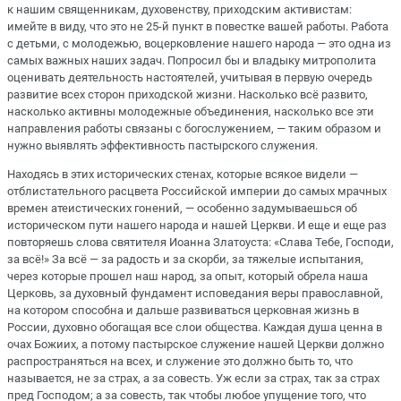
к нашим священникам, духовенству, приходским активистам:
имейте в виду, что это не 25-й пункт в повестке вашей работы. Работа
с детьми, с молодежью, воцерковление нашего народа — это одна из
самых важных наших задач. Попросил бы и владыку митрополита
оценивать деятельность настоятелей, учитывая в первую очередь
развитие всех сторон приходской жизни. Насколько всё развито,
насколько активны молодежные объединения, насколько все эти
направления работы связаны с богослужением, — таким образом и
нужно выявлять эффективность пастырского служения.
Находясь в этих исторических стенах, которые всякое видели —
отблистательного расцвета Российской империи до самых мрачных
времен атеистических гонений, — особенно задумываешься об
историческом пути нашего народа и нашей Церкви. И еще и еще раз
повторяешь слова святителя Иоанна Златоуста: «Слава Тебе, Господи,
за всё!» За всё — за радость и за скорби, за тяжелые испытания,
через которые прошел наш народ, за опыт, который обрела наша
Церковь, за духовный фундамент исповедания веры православной,
на котором способна и дальше развиваться церковная жизнь в
России, духовно обогащая все слои общества. Каждая душа ценна в
очах Божиих, а потому пастырское служение нашей Церкви должно
распространяться на всех, и служение это должно быть то, что
называется, не за страх, а за совесть. Уж если за страх, так за страх
пред Господом; а за совесть, так чтобы любое упущение того, что