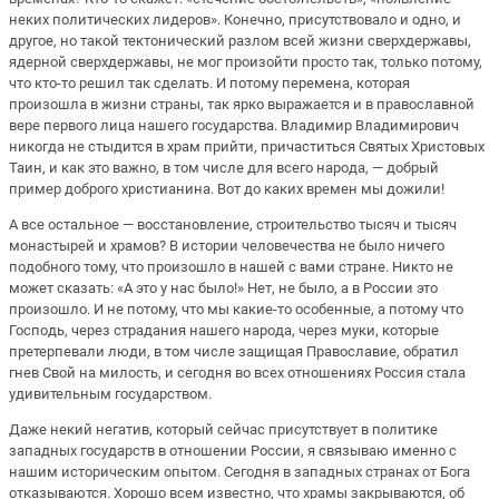
неких политических лидеров». Конечно, присутствовало и одно, и
другое, но такой тектонический разлом всей жизни сверхдержавы,
ядерной сверхдержавы, не мог произойти просто так, только потому,
что кто-то решил так сделать. И потому перемена, которая
произошла в жизни страны, так ярко выражается и в православной
вере первого лица нашего государства. Владимир Владимирович
никогда не стыдится в храм прийти, причаститься Святых Христовых
Таин, и как это важно, в том числе для всего народа, — добрый
пример доброго христианина. Вот до каких времен мы дожили!
А все остальное — восстановление, строительство тысяч и тысяч
монастырей и храмов? В истории человечества не было ничего
подобного тому, что произошло в нашей с вами стране. Никто не
может сказать: «А это у нас было!» Нет, не было, а в России это
произошло. И не потому, что мы какие-то особенные, а потому что
Господь, через страдания нашего народа, через муки, которые
претерпевали люди, в том числе защищая Православие, обратил
гнев Свой на милость, и сегодня во всех отношениях Россия стала
удивительным государством.
Даже некий негатив, который сейчас присутствует в политике
западных государств в отношении России, я связываю именно с
нашим историческим опытом. Сегодня в западных странах от Бога
отказываются. Хорошо всем известно, что храмы закрываются, об