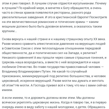
этом я уже говорил. В лучшем случае отдаются мусульманам. Почему
в лучшем? По крайней мере, в мечетях к Богу обращаются, а очень
часто в стенах храмов появляются рестораны, разного рода
увеселительные заведения. И это в христианской Европе! Посмотрите
на эти величественные романские и готические храмы — каким
мощным должно было быть духовное влияние, а оказалось таким
хрупким...
Снова вернусь к нашей стране и к нашему страшному опыту XX века.
Разве можно сравнить атеистическое давление на верующих людей
в Советском Союзе с этим теплохладным отношением передовой
общественности, да и политических сил на Западе, к религии?
Никакого сравнения! А мы прошли через самые страшные гонения, и
Церковь наша возродилась, а вместе с ней возрождается и наше
любимое Отечество. Во главе государства православный человек —
Владимир Владимирович Путин. Не какой-то случайный
прихожанин, мимикрирующий под религию большинства, а человек
церковный, искренне верующий. Разве могли мы думать и мечтать
об этом? Не могли. А Господь привел всё к тому, что мы с вами сейчас
имеем.
А если имеем, то и дорожить должны всем этим. Мы должны
всячески укреплять церковную жизнь. Когда я говорю так, я в первую
очередь имею в виду заботу о нашей молодежи, о детях. Обращаюсь