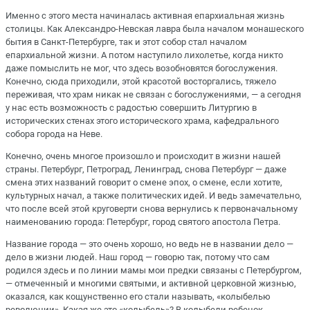
Именно с этого места начиналась активная епархиальная жизнь
столицы. Как Александро-Невская лавра была началом монашеского
бытия в Санкт-Петербурге, так и этот собор стал началом
епархиальной жизни. А потом наступило лихолетье, когда никто
даже помыслить не мог, что здесь возобновятся богослужения.
Конечно, сюда приходили, этой красотой восторгались, тяжело
переживая, что храм никак не связан с богослужениями, — а сегодня
у нас есть возможность с радостью совершить Литургию в
исторических стенах этого исторического храма, кафедрального
собора города на Неве.
Конечно, очень многое произошло и происходит в жизни нашей
страны. Петербург, Петроград, Ленинград, снова Петербург — даже
смена этих названий говорит о смене эпох, о смене, если хотите,
культурных начал, а также политических идей. И ведь замечательно,
что после всей этой круговерти снова вернулись к первоначальному
наименованию города: Петербург, город святого апостола Петра.
Название города — это очень хорошо, но ведь не в названии дело —
дело в жизни людей. Наш город — говорю так, потому что сам
родился здесь и по линии мамы мои предки связаны с Петербургом,
— отмеченный и многими святыми, и активной церковной жизнью,
оказался, как кощунственно его стали называть, «колыбелью
революции». Какая же это «колыбель»? В колыбели ребенок,