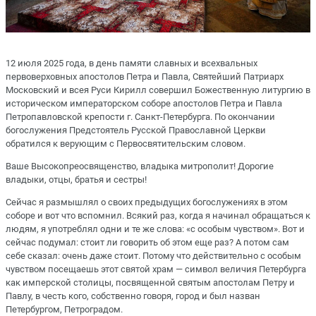
12 июля 2025 года, в день памяти славных и всехвальных
первоверховных апостолов Петра и Павла, Святейший Патриарх
Московский и всея Руси Кирилл совершил Божественную литургию в
историческом императорском соборе апостолов Петра и Павла
Петропавловской крепости г. Санкт-Петербурга. По окончании
богослужения Предстоятель Русской Православной Церкви
обратился к верующим с Первосвятительским словом.
Ваше Высокопреосвященство, владыка митрополит! Дорогие
владыки, отцы, братья и сестры!
Сейчас я размышлял о своих предыдущих богослужениях в этом
соборе и вот что вспомнил. Всякий раз, когда я начинал обращаться к
людям, я употреблял одни и те же слова: «с особым чувством». Вот и
сейчас подумал: стоит ли говорить об этом еще раз? А потом сам
себе сказал: очень даже стоит. Потому что действительно с особым
чувством посещаешь этот святой храм — символ величия Петербурга
как имперской столицы, посвященной святым апостолам Петру и
Павлу, в честь кого, собственно говоря, город и был назван
Петербургом, Петроградом.