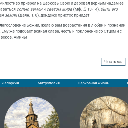
милостиво призрел на Церковь Свою и даровал верным чадам её
ставаться
солью земли
и
светом мира
(Мф.
5,
13-14),
быть его
ая земли
(Деян. 1, 8), дондеже Христос приидет.
 благословение Божии, желаю вам возрастания в любви и познании
 Ему же подобает всякая слава, честь и поклонение со Отцем и с
 веков. Аминь!
Читать все
 и епархия
Митрополия
Церковная жизнь