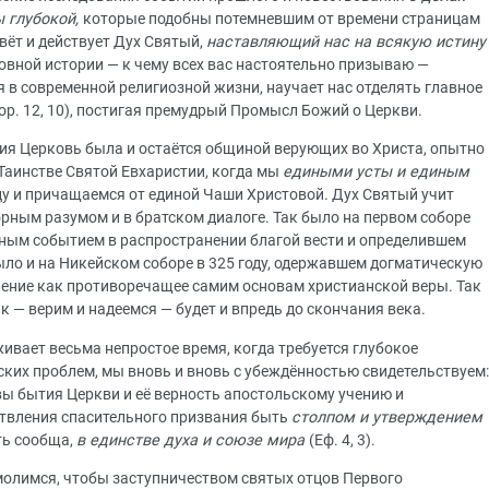
ы глубокой,
которые подобны потемневшим от времени страницам
вёт и действует Дух Святый,
наставляющий нас на всякую истину
ковной истории — к чему всех вас настоятельно призываю —
 в современной религиозной жизни, научает нас отделять главное
Кор. 12, 10), постигая премудрый Промысл Божий о Церкви.
тия Церковь была и остаётся общиной верующих во Христа, опытно
Таинстве Святой Евхаристии, когда мы
едиными усты и единым
цу и причащаемся от единой Чаши Христовой. Дух Святый учит
рным разумом и в братском диалоге. Так было на первом соборе
ным событием в распространении благой вести и определившем
ыло и на Никейском соборе в 325 году, одержавшем догматическую
учение как противоречащее самим основам христианской веры. Так
к — верим и надеемся — будет и впредь до скончания века.
ивает весьма непростое время, когда требуется глубокое
ких проблем, мы вновь и вновь с убеждённостью свидетельствуем:
ы бытия Церкви и её верность апостольскому учению и
твления спасительного призвания быть
столпом и утверждением
ать сообща,
в единстве духа и союзе мира
(Еф. 4, 3).
молимся, чтобы заступничеством святых отцов Первого