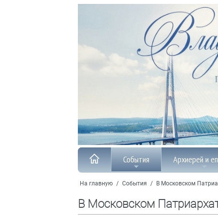
События
Архиерей и е
На главную
/
События
/
В Московском Патриа
В Московском Патриарха