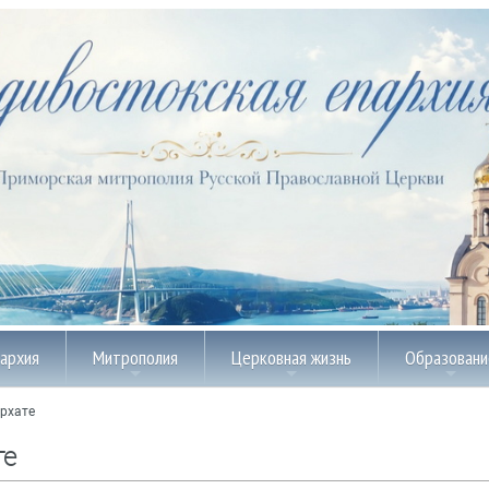
пархия
Митрополия
Церковная жизнь
Образовани
рхате
те