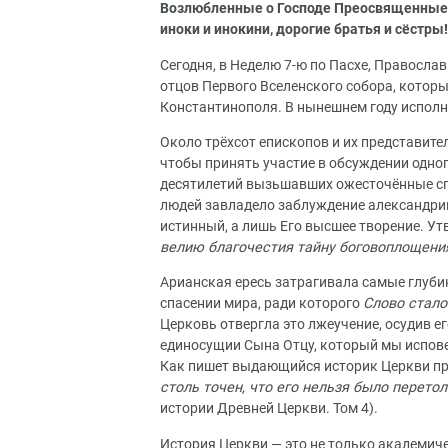
Возлюбленные о Господе Преосвященные 
иноки и инокини,
дорогие братья и сёстры!
Сегодня, в Неделю 7-ю по Пасхе, Правосла
отцов Первого Вселенского собора, которы
Константинополя. В нынешнем году исполня
Около трёхсот епископов и их представите
чтобы принять участие в обсуждении одног
десятилетий вызьшавших ожесточённые сп
людей завладело заблуждение александрийс
истинный, а лишь Его высшее творение. Ут
велию благочестия тайну боговоплощен
Арианская ересь затрагивала самые глуби
спасении мира, ради которого
Слово стало
Церковь отвергла это лжеучение, осудив 
единосущии Сына Отцу, который мы испов
Как пишет выдающийся историк Церкви пр
столь точен, что его нельзя было перето
истории Древней Церкви. Том 4).
История Церкви — это не только академич