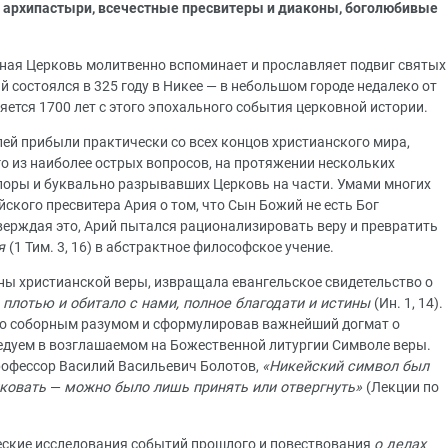
архипастыри, всечестные пресвитеры и диаконы, боголюбивые
вная Церковь молитвенно вспоминает и прославляет подвиг святых
й состоялся в 325 году в Никее — в небольшом городе недалеко от
ется 1700 лет с этого эпохального события церковной истории.
лей прибыли практически со всех концов христианского мира,
о из наиболее острых вопросов, на протяжении нескольких
оры и буквально разрывавших Церковь на части. Умами многих
кого пресвитера Ария о том, что Сын Божий не есть Бог
верждая это, Арий пытался рационализировать веру и превратить
ия
(1 Тим. 3, 16) в абстрактное философское учение.
ны христианской веры, извращала евангельское свидетельство о
 плотью и обитало с
нами,
полное благодати и истины
(Ин. 1, 14).
его соборным разумом и сформулировав важнейший догмат о
едуем в возглашаемом на Божественной литургии Символе веры.
офессор Василий Васильевич Болотов,
«Никейский символ был
лковать
—
можно было лишь принять или отвергнуть»
(Лекции по
еские исследования событий прошлого и повествования
о делах