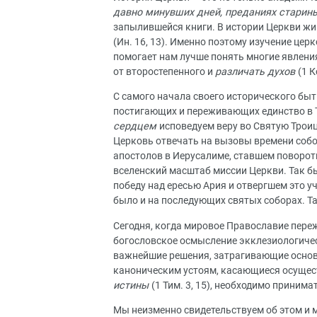
давно минувших дней, преданиях старин
запылившейся книги. В истории Церкви жи
(Ин. 16, 13). Именно поэтому изучение цер
помогает нам лучше понять многие явления
от второстепенного и
различать духов
(1 
С самого начала своего исторического бы
постигающих и переживающих единство в 
сердцем
исповедуем веру во Святую Трои
Церковь отвечать на вызовы времени собо
апостолов в Иерусалиме, ставшем поворот
вселенский масштаб миссии Церкви. Так б
победу над ересью Ария и отвергшем это 
было и на последующих святых соборах. Та
Сегодня, когда мировое Православие переж
богословское осмысление экклезиологичес
важнейшие решения, затрагивающие основ
каноническим устоям, касающиеся осущес
истины
(1 Тим. 3, 15), необходимо приним
Мы неизменно свидетельствуем об этом и 