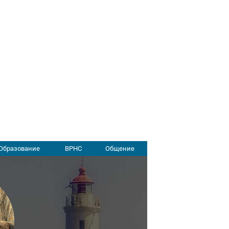
Образование
ВРНС
Общение