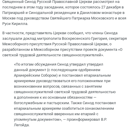
Священный Синод Русской Православной Церкви рассмотрел на
последнем в этом году заседании, которое состоялось 27 декабря в
Патриаршей и Синодальной резиденции в Даниловом монастыре в
Москве под руководством Святейшего Патриарха Московского и всея
Руси Кирилла.
В частности, представитель Церкви сообщил, что члены Синода
заслушали доклад митрополита Воскресенского Григория, секретаря
Межсоборного присутствия Русской Православной Церкви, о
разработанном в Межсоборном присутствии проекте документа «О
светской трудовой деятельности священнослужителей».
«По итогам обсуждения Синод утвердил утвердил
данный документ (с последующим одобрением
Архиерейским Собором) и постановил епархиальным
архиереями руководствоваться его положениями при
возникновении вопросов, связанных с занятием
священнослужителей светской трудовой деятельностью
в дополнение к их основным обязанностям —
богослужебным и пастырским. Также Синод постановил
епархиальным архиереям озаботиться ознакомлением
священнослужителей вверенных им епархий с
упомянутым документом», — проинформировал В.Р.
Легойда.