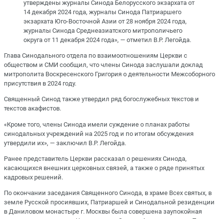
утверждены журналы Синода Белорусского экзархата от
14 декабря 2024 года, журналы Синода Патриаршего
экзархата Юго-Восточной Азии от 28 ноября 2024 года,
журналы Синода Среднеазиатского митрополичьего
округа от 11 декабря 2024 года», — отметил В.Р. Легойда.
Глава Синодального отдела по взаимоотношениям Церкви с
обществом и СМИ сообщил, что члены Синода заслушали доклад
митрополита Воскресенского Григория о деятельности Межсоборного
присутствия в 2024 году.
Священный Синод также утвердил ряд богослужебных текстов и
текстов акафистов.
«Кроме того, члены Синода имели суждение о планах работы
синодальных учреждений на 2025 год и по итогам обсуждения
утвердили их», — заключил В.Р. Легойда.
Ранее представитель Церкви рассказал о решениях Синода,
касающихся внешних церковных связей, а также о ряде принятых
кадровых решений.
По окончании заседания Священного Синода, в храме Всех святых, в
земле Русской просиявших, Патриаршей и Синодальной резиденции
в Даниловом монастыре г. Москвы была совершена заупокойная