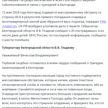
Святейший Патриарх Московский и всея Руси Кирилл выразил
соболезнования в связи с трагедией в Белгороде.
12 мая 2024 года Белгород подвергся массированному обстрелу со
стороны ВСУ, в результате прямого попадания снаряда в
многоквартирный жилой дом обрушился весь подъезд, передает
РИА
«Новости»
. СК РФ возбудил уголовное дело о теракте. Губернатор
Белгородской области В.В. Гладков сообщил о 20 пострадавших, в их
числе двое детей. МЧС России, по последней информации, сообщило
о шести погибших.
Губернатору Белгородской области В.В. Гладкову
Уважаемый Вячеслав Владимирович!
Глубокой скорбью отозвалось в моем сердце сообщение о трагедии,
произошедшей в Белгороде.
На протяжении последних месяцев город постоянно подвергается
массированным обстрелам, которые ничем, кроме поистине
нечеловеческой злобы и ненависти, объяснить невозможно, ибо их
жертвами становятся мирные и ни в чем не повинные люди.
Очередное преступление причинило большие страдания жителям
Белогорья, и молю Милостивого Господа, дабы Он укрепил силы
всех, кого коснулось это страшное злодеяние, и вразумил тех, кто по
ослеплению сердца действует с безумной жестокостью.