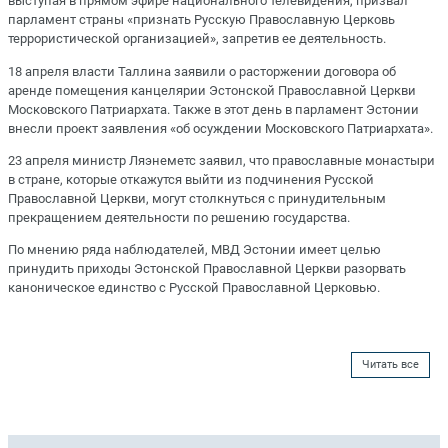
выступая в прямом эфире национального телевидения, призвал
парламент страны «признать Русскую Православную Церковь
террористической организацией», запретив ее деятельность.
18 апреля власти Таллина заявили о расторжении договора об
аренде помещения канцелярии Эстонской Православной Церкви
Московского Патриархата. Также в этот день в парламент Эстонии
внесли проект заявления «об осуждении Московского Патриархата».
23 апреля министр Ляэнеметс заявил, что православные монастыри
в стране, которые откажутся выйти из подчинения Русской
Православной Церкви, могут столкнуться с принудительным
прекращением деятельности по решению государства.
По мнению ряда наблюдателей, МВД Эстонии имеет целью
принудить приходы Эстонской Православной Церкви разорвать
каноническое единство с Русской Православной Церковью.
Читать все