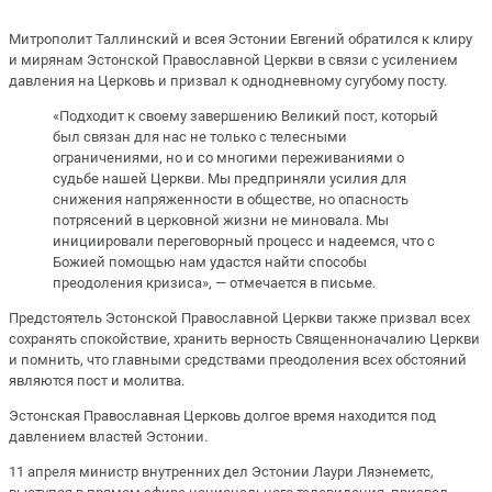
Митрополит Таллинский и всея Эстонии Евгений обратился к клиру
и мирянам Эстонской Православной Церкви в связи с усилением
давления на Церковь и призвал к однодневному сугубому посту.
«Подходит к своему завершению Великий пост, который
был связан для нас не только с телесными
ограничениями, но и со многими переживаниями о
судьбе нашей Церкви. Мы предприняли усилия для
снижения напряженности в обществе, но опасность
потрясений в церковной жизни не миновала. Мы
инициировали переговорный процесс и надеемся, что с
Божией помощью нам удастся найти способы
преодоления кризиса», — отмечается в письме.
Предстоятель Эстонской Православной Церкви также призвал всех
сохранять спокойствие, хранить верность Священноначалию Церкви
и помнить, что главными средствами преодоления всех обстояний
являются пост и молитва.
Эстонская Православная Церковь долгое время находится под
давлением властей Эстонии.
11 апреля министр внутренних дел Эстонии Лаури Ляэнеметс,