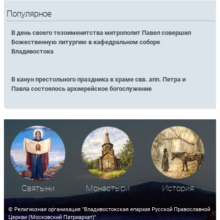
Популярное
В день своего тезоименитства митрополит Павел совершил
Божественную литургию в кафедральном соборе
Владивостока
В канун престольного праздника в храме свв. апп. Петра и
Павла состоялось архиерейское богослужение
Святыни
Монастыри
История
© Религиозная организация "Владивостокская епархия Русской Православной
Церкви (Московский Патриархат)"