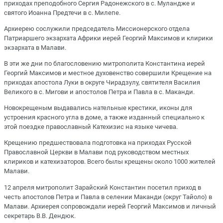
приходах преподобного Сергия Радонежского в с. Муландже и
святого Иоанна Предтечи в с. Милепе.
Архиерею сослужили председатель Миссионерского отдела
Патриаршего экзархата Африки иерей Георгий Максимов и клирики
экзархата в Малави.
В эти же дни по благословению митрополита Константина иерей
Георгий Максимов и местное духовенство совершили Крещение на
приходах апостола Луки в округе Чирадзулу, святителя Василия
Великого в с. Мигови и апостолов Петра и Павла в с. Маканди.
Новокрещеным выдавались нательные крестики, иконы для
устроения красного угла в доме, а также изданный специально к
этой поездке православный Катехизис на языке чичева.
Крещению предшествовала подготовка на приходах Русской
Православной Церкви в Малави под руководством местных
клириков и катехизаторов. Всего былы крещены около 1000 жителей
Малави.
12 апреля митрополит Зарайский Константин посетил приход в
честь апостолов Петра и Павла в селении Маканди (округ Тайоло) в
Малави. Архиерея сопровождали иерей Георгий Максимов и личный
секретарь В.В. Дендюк.