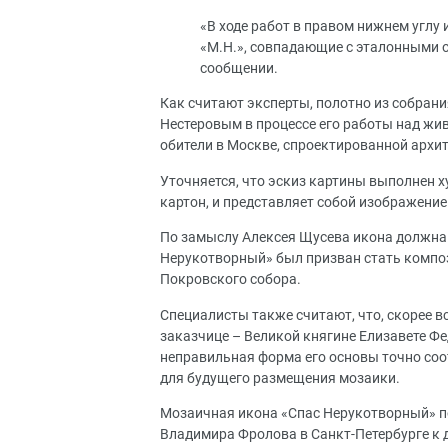
«В ходе работ в правом нижнем углу
«М.Н.», совпадающие с эталонными 
сообщении.
Как считают эксперты, полотно из собран
Нестеровым в процессе его работы над 
обители в Москве, спроектированной арх
Уточняется, что эскиз картины выполнен 
картон, и представляет собой изображение
По замыслу Алексея Щусева икона должна
Нерукотворный» был призван стать композ
Покровского собора.
Специалисты также считают, что, скорее в
заказчице – Великой княгине Елизавете Фе
неправильная форма его основы точно со
для будущего размещения мозаики.
Мозаичная икона «Спас Нерукотворный» по
Владимира Фролова в Санкт-Петербурге к 