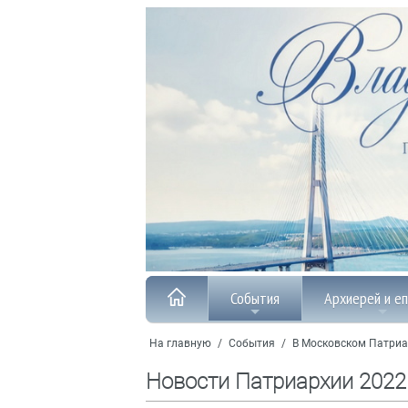
События
Архиерей и е
На главную
/
События
/
В Московском Патриа
Новости Патриархии 2022