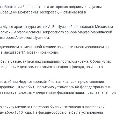
 изображения была раскрыта авторская подпись: инициалы
образцами монограмм Нестерова», — отмечается в
ия Музея архитектуры имени А. В. Щусева было создано Михаилом
живописным оформлением Покровского собора Марфо-Мариинской
итектором Алексеем Щусевым.
художником в смешанной технике на холсте, смонтированном на
 в масштабе 1:1 мозаичной иконы.
 была разместиться над западным порталом храма. Образ «Спас
иционным центром не только западного фасада, но и всего
сего, «Спас Нерукотворный» был написан для представления
доровне – и мог быть временно установлен на фасаде храма, т.к.
ответствует сложным очертаниям фасадной ниши, предназначенной
 эскизу Михаила Нестерова была изготовлена в мастерской
декабрю 1910 года. На фасаде собора она была установлена