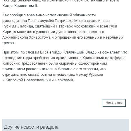
Господу Блаженнейший Архиепископ Новой Юстинианы и всего
Кипра Хризостом II.
Как сообщил временно исполняющий обязанности
руководителя Пресс-службы Патриарха Московского и всея
Руси В.Р. Легойда, Святейший Патриарх Московский и всея Руси
Кирилл молится о упокоении души новопреставленного
Архиепископа Хризостома и о прощении его вольных и невольных
грехов.
При этом, по словам В.Р. Легойды, Святейший Владыка сожалеет, что
последние годы пребывания Архиепископа Хризостома на кафедре
Кипрских Предстоятелей были омрачены односторонним
признанием раскольников на Украине с его стороны, что
отрицательно сказалось на отношениях между Русской
и Кипрской Православными Церквами.
Читать все
Другие новости раздела